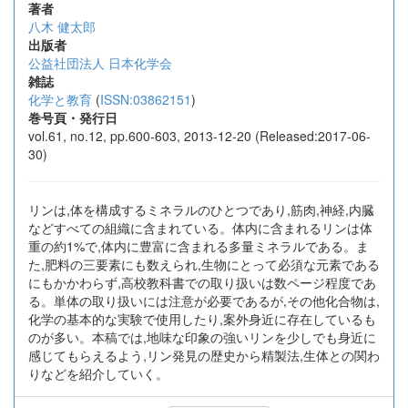
著者
八木 健太郎
出版者
公益社団法人 日本化学会
雑誌
化学と教育
(
ISSN:03862151
)
巻号頁・発行日
vol.61, no.12, pp.600-603, 2013-12-20 (Released:2017-06-
30)
リンは,体を構成するミネラルのひとつであり,筋肉,神経,内臓
などすべての組織に含まれている。体内に含まれるリンは体
重の約1%で,体内に豊富に含まれる多量ミネラルである。ま
た,肥料の三要素にも数えられ,生物にとって必須な元素である
にもかかわらず,高校教科書での取り扱いは数ページ程度であ
る。単体の取り扱いには注意が必要であるが,その他化合物は,
化学の基本的な実験で使用したり,案外身近に存在しているも
のが多い。本稿では,地味な印象の強いリンを少しでも身近に
感じてもらえるよう,リン発見の歴史から精製法,生体との関わ
りなどを紹介していく。