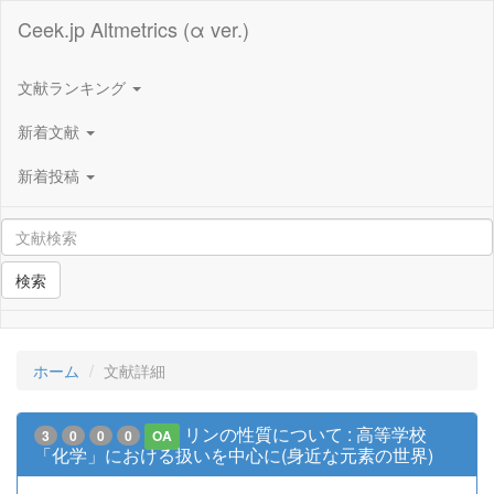
Ceek.jp Altmetrics (α ver.)
文献ランキング
新着文献
新着投稿
検索
ホーム
文献詳細
リンの性質について : 高等学校
3
0
0
0
OA
「化学」における扱いを中心に(身近な元素の世界)