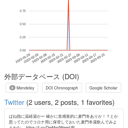
0.75
0.50
0.25
0.00
2023-03-17
2023-01-28
2023-02-15
2023-03-05
2023-03-23
2023-02-03
2023-02-21
2023-03-11
2023-02-09
2023-02-27
外部データベース (DOI)
Mendeley
DOI Chronograph
Google Scholar
0
Twitter
(2 users, 2 posts, 1 favorites)
ばね指に温経湯かー 確かに首感覚的に麦門冬ありか！？とか
思ってたのでコロナ用に保管しておいた麦門冬湯飲んでみよ
うかな… https://t.co/DwMmlWwwUR