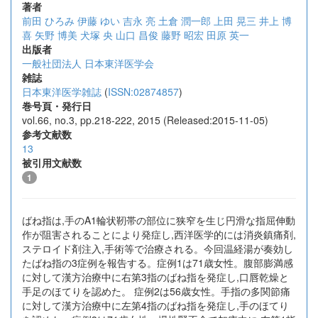
著者
前田 ひろみ
伊藤 ゆい
吉永 亮
土倉 潤一郎
上田 晃三
井上 博
喜
矢野 博美
犬塚 央
山口 昌俊
藤野 昭宏
田原 英一
出版者
一般社団法人 日本東洋医学会
雑誌
日本東洋医学雑誌
(
ISSN:02874857
)
巻号頁・発行日
vol.66, no.3, pp.218-222, 2015 (Released:2015-11-05)
参考文献数
13
被引用文献数
1
ばね指は,手のA1輪状靭帯の部位に狭窄を生じ円滑な指屈伸動
作が阻害されることにより発症し,西洋医学的には消炎鎮痛剤,
ステロイド剤注入,手術等で治療される。今回温経湯が奏効し
たばね指の3症例を報告する。症例1は71歳女性。腹部膨満感
に対して漢方治療中に右第3指のばね指を発症し,口唇乾燥と
手足のほてりを認めた。 症例2は56歳女性。手指の多関節痛
に対して漢方治療中に左第4指のばね指を発症し,手のほてり