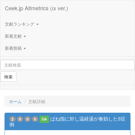
Ceek.jp Altmetrics (α ver.)
文献ランキング
新着文献
新着投稿
検索
ホーム
文献詳細
ばね指に対し温経湯が奏効した3症
2
0
0
0
OA
例