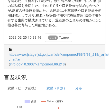
を認めた。症例3は71歳女性。慢性腎不全で加療中に,左第1指
のばね指を発症した。手のほてりや口唇乾燥を認めなかった
が,皮膚の枯燥感を認めた。温経湯は,手掌煩熱や口唇乾燥を使
用目標としており,補血・駆瘀血作用や抗炎症作用,滋潤作用を
有する生薬で構成されている。温経湯のこれらの作用が,ばね
指改善に寄与した可能性がある。
2023-02-25 10:38:46
Twitter
2 + 1
https://www.jstage.jst.go.jp/article/kampomed/66/3/66_218/_articl
char/ja/
(
info:doi/10.3937/kampomed.66.218
)
言及状況
変動（ピーク前後）
変動（月別）
分布
合計
Twitter (通常)
1.00