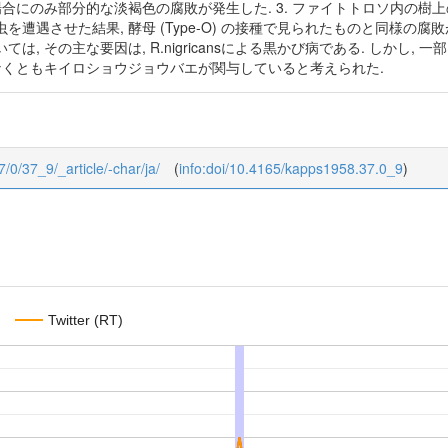
場合にのみ部分的な淡褐色の腐敗が発生した. 3. ファイトトロソ内の樹
遭遇させた結果, 酵母 (Type-O) の接種で見られたものと同様の腐
は, その主な要因は, R.nigricansによる黒かび病である. しかし
なくともキイロショウジョウバエが関与していると考えられた.
7/0/37_9/_article/-char/ja/
(
info:doi/10.4165/kapps1958.37.0_9
)
Twitter (RT)