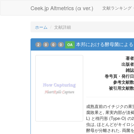
Ceek.jp Altmetrics (α ver.)
文献ランキング
ホーム
文献詳細
本邦における酵母菌による
2
0
0
0
OA
著者
出版者
雑誌
巻号頁・発行日
参考文献数
被引用文献数
成熟直前のイチジクの果実
腐敗果と, 果実内部が淡褐色
L) と楕円形 (Type
虫は, ほとんどがキイロショウジ
酵母が分離された. 両菌をイ