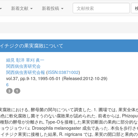
新着文献
新着投稿
イチジクの果実腐敗について
細見 彰洋
草刈 眞一
関西病虫害研究会
関西病虫害研究会報
(
ISSN:03871002
)
vol.37, pp.9-13, 1995-05-01 (Released:2012-10-29)
6
3
1
腐敗における, 酵母菌の関与について調査した. 1. 圃場では, 果実全
に軟化腐敗し菌そうのない腐敗果が認められた. 前者からは, Phizopus ni
-O) の2種類の酵母が分離され, Type-Oを接種した果実切断面の果肉に部
ョウバェ Drosophila melanogaster 成虫であった. 本虫を歩行させた
チジク果実に接種した結果, R. nigricans では, 果実の開口部と果