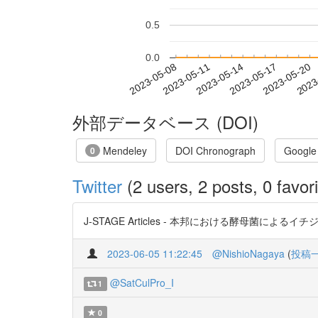
0.5
0.0
2023-05-14
2023-05-17
2023-05-20
2023
2023-05-08
2023-05-11
外部データベース (DOI)
Mendeley
DOI Chronograph
Google
0
Twitter
(2 users, 2 posts, 0 favori
J-STAGE Articles - 本邦における酵母菌による
2023-06-05 11:22:45
@NishioNagaya
(
投稿
@SatCulPro_I
1
0