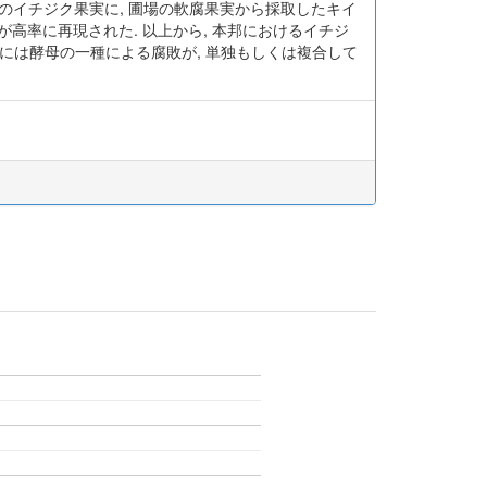
上のイチジク果実に, 圃場の軟腐果実から採取したキイ
敗が高率に再現された. 以上から, 本邦におけるイチジ
, 一部には酵母の一種による腐敗が, 単独もしくは複合して