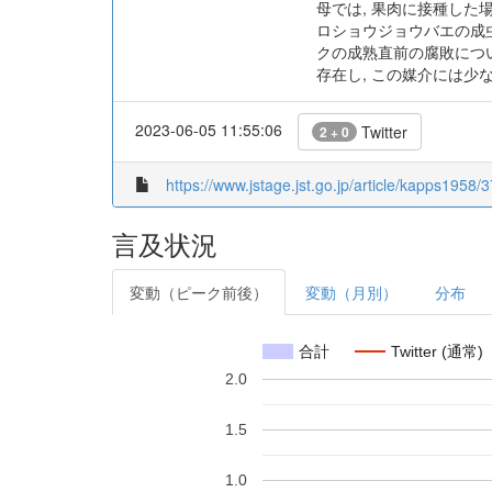
母では, 果肉に接種した
ロショウジョウバエの成虫を
クの成熟直前の腐敗について
存在し, この媒介には少
2023-06-05 11:55:06
Twitter
2 + 0
https://www.jstage.jst.go.jp/article/kapps1958/3
言及状況
変動（ピーク前後）
変動（月別）
分布
合計
Twitter (通常)
2.0
1.5
1.0