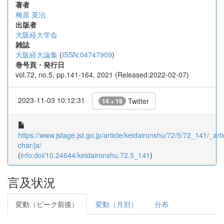
著者
梅原 英治
出版者
大阪経大学会
雑誌
大阪経大論集
(
ISSN:04747909
)
巻号頁・発行日
vol.72, no.5, pp.141-164, 2021 (Released:2022-02-07)
2023-11-03 10:12:31
Twitter
14 + 19
https://www.jstage.jst.go.jp/article/keidaironshu/72/5/72_141/_arti
char/ja/
(
info:doi/10.24644/keidaironshu.72.5_141
)
言及状況
変動（ピーク前後）
変動（月別）
分布