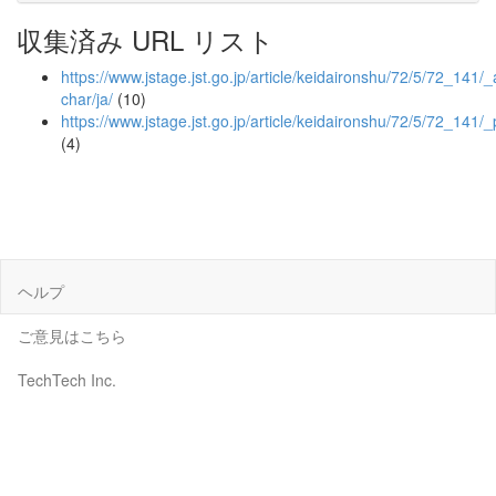
収集済み URL リスト
https://www.jstage.jst.go.jp/article/keidaironshu/72/5/72_141/_a
char/ja/
(10)
https://www.jstage.jst.go.jp/article/keidaironshu/72/5/72_141/_
(4)
ヘルプ
ご意見はこちら
TechTech Inc.