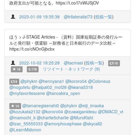
政府支出が可能となる。https://t.co/l7xWIJSjOV
2023-01-09 19:35:38
@trilateralist73
(
投稿一覧
)
ほう > J-STAGE Articles - （資料）国庫短期証券の発行ルー
ルと発行額・償還額 ～財務省と日本銀行のデータ比較～
https://t.co/cNOnGjbcbx
2022-10-02 18:25:28
@tacmasi
(
投稿一覧
)
10
リツイート・ネットワーク (9)
16
0.178
@phykm
@hennyana1
@kororo04
@Coloneus
9
@nogutetu
@halpal02_mof28
@iwana5318
@myfavoritescene
@tanoakira_open
@tamanegisenshi0
@phykm
@eiji_imaoka
14
@kozukata2132
@kororo04
@zuwaiganidesu
@DMACD_vt
@mamochi_k
@charlie5charlie
@MuroKishi
@izac_55555333
@amorphousphase
@skycall2
@LearnMidonon