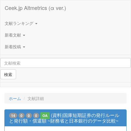
Ceek.jp Altmetrics (α ver.)
文献ランキング
新着文献
新着投稿
検索
ホーム
文献詳細
(資料)国庫短期証券の発行ルール
14
0
0
0
OA
と発行額・償還額 ~財務省と日本銀行のデータ比較~