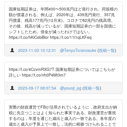
国庫短期証券は、年間400〜500兆円ほど発行され、同規模の
額が償還される。例えば、2020年は、439兆円発行、357兆
円償還、残高177兆円(12月末)。コロナで82兆円の残高増。
その後、残高が減っているが、国庫短期証券の一部を国債に
シフトしたため。借金が減ったわけではない。
https://t.co/hKiCebBlor https://t.co/11i1qLKFeq
2023-11-03 10:12:31
@TenyuToranosuke
(
投稿一覧
)
https://t.co/4CcvmRXG7T 国庫短期証券についてはこちらが
詳しい https://t.co/nh0P4Mt3m7
2023-09-17 08:07:54
@youoji_pg
(
投稿一覧
)
実際の財政運営でFBが活用されているように，政府支出が納
税に先立つことはよく知られた事実である。財政運営が重視
するのは，年度を通じた歳出と歳入の一致である。各年度の
歳出と歳入が予算上で一致し，法的に根拠づけられることで