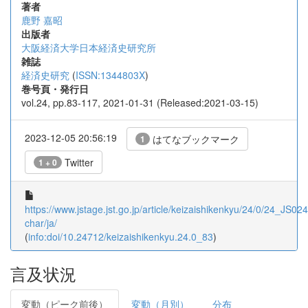
著者
鹿野 嘉昭
出版者
大阪経済大学日本経済史研究所
雑誌
経済史研究
(
ISSN:1344803X
)
巻号頁・発行日
vol.24, pp.83-117, 2021-01-31 (Released:2021-03-15)
2023-12-05 20:56:19
はてなブックマーク
1
Twitter
1 + 0
https://www.jstage.jst.go.jp/article/keizaishikenkyu/24/0/24_JS024
char/ja/
(
info:doi/10.24712/keizaishikenkyu.24.0_83
)
言及状況
変動（ピーク前後）
変動（月別）
分布