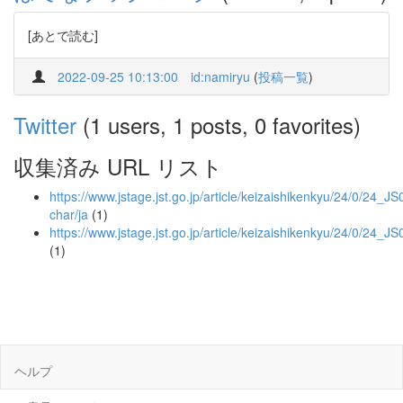
[あとで読む]
2022-09-25 10:13:00
id:namiryu
(
投稿一覧
)
Twitter
(1 users, 1 posts, 0 favorites)
収集済み URL リスト
https://www.jstage.jst.go.jp/article/keizaishikenkyu/24/0/24_JS
char/ja
(1)
https://www.jstage.jst.go.jp/article/keizaishikenkyu/24/0/24_J
(1)
ヘルプ