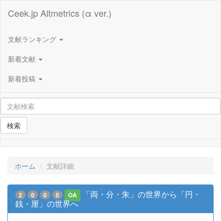
Ceek.jp Altmetrics (α ver.)
文献ランキング
新着文献
新着投稿
検索
ホーム
文献詳細
「両・分・朱」の世界から「円・
2
0
0
0
OA
銭・厘」の世界へ