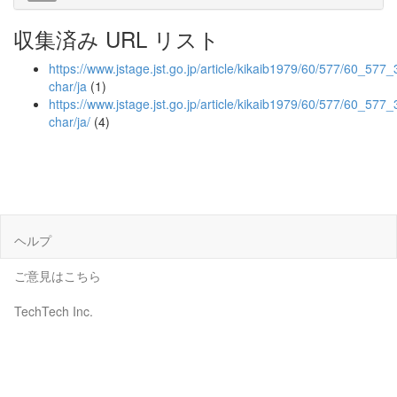
収集済み URL リスト
https://www.jstage.jst.go.jp/article/kikaib1979/60/577/60_577_3
char/ja
(1)
https://www.jstage.jst.go.jp/article/kikaib1979/60/577/60_577_3
char/ja/
(4)
ヘルプ
ご意見はこちら
TechTech Inc.