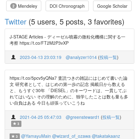
Mendeley
DOI Chronograph
Google Scholar
2
Twitter
(5 users, 5 posts, 3 favorites)
J-STAGE Articles - ディーゼル噴霧の微粒化機構に関する一
考察 https://t.co/FT2M2P3vXP
2023-04-13 23:03:19
@analyzer1014
(
投稿一覧
)
https://t.co/5pcv5yQNa7 査読つきの雑誌にはじめて書いた論
文 研究者として、はじめの第一歩の記念 掲載日から数える
と、もうすぐ30年 「DIESEL」のキーワードは、一貫してぶ
れてはいない その理解のために、独学したことは数も量も多
い自負はある 今日も頑張っていこうね
2021-04-25 05:47:03
@greensteward1
(
投稿一覧
)
3
@YamayuMain
@wizard_of_ozawa
@takatakaanz
3