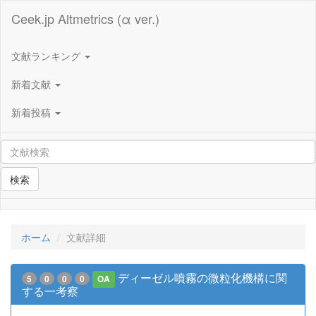
Ceek.jp Altmetrics (α ver.)
文献ランキング
新着文献
新着投稿
検索
ホーム
文献詳細
ディーゼル噴霧の微粒化機構に関
5
0
0
0
OA
する一考察