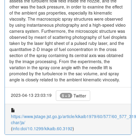
assess the turbulent flow field inside the nozzle, and the
other was the back pressure, in order to examine the effect
of the ambient gas properties, especially its kinematic
viscosity. The macroscopic spray structures were observed
by using instantaneous photography and a high-speed video
camera system. Furthermore, the microscopic structure was
observed by meant of scattering photography of fuel droplets
taken by the laser light sheet of a pulsed ruby laser, and the
quantitative 2-D image of fuel concentration in the cross
section of the spray containing its central axis was obtained
by the image processing. From the experiments, the
variation in the spray cone angle with the needle lift is
promoted by the turbulence in the sac volume, and spray
angle is closely related to the ambient kinematic vincosity.
2023-04-13 23:03:19
Twitter
5 + 3
https://www.jstage.jst.go.jp/article/kikaib1979/60/577/60_577_3192
char/ja/
(
info:doi/10.1299/kikaib.60.3192
)