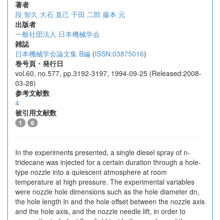
著者
段 智久
大石 直己
千田 二郎
藤本 元
出版者
一般社団法人 日本機械学会
雑誌
日本機械学会論文集 B編
(
ISSN:03875016
)
巻号頁・発行日
vol.60, no.577, pp.3192-3197, 1994-09-25 (Released:2008-
03-28)
参考文献数
4
被引用文献数
1
6
In the experiments presented, a single diesel spray of n-
tridecane was injected for a certain duration through a hole-
type nozzle into a quiescent atmosphere at room
temperature at high pressure. The experimental variables
were nozzle hole dimensions such as the hole diameter dn,
the hole length ln and the hole offset between the nozzle axis
and the hole axis, and the nozzle needle lift, in order to