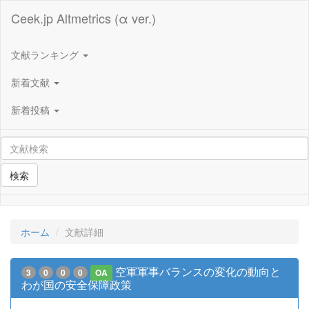
Ceek.jp Altmetrics (α ver.)
文献ランキング
新着文献
新着投稿
検索
ホーム
文献詳細
空軍軍事バランスの変化の動向と
3
0
0
0
OA
わが国の安全保障政策