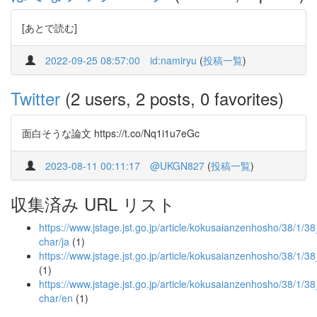
[あとで読む]
2022-09-25 08:57:00
id:namiryu
(
投稿一覧
)
Twitter
(2 users, 2 posts, 0 favorites)
面白そうな論文 https://t.co/Nq1i1u7eGc
2023-08-11 00:11:17
@UKGN827
(
投稿一覧
)
収集済み URL リスト
https://www.jstage.jst.go.jp/article/kokusaianzenhosho/38/1/38_
char/ja
(1)
https://www.jstage.jst.go.jp/article/kokusaianzenhosho/38/1/3
(1)
https://www.jstage.jst.go.jp/article/kokusaianzenhosho/38/1/38
char/en
(1)