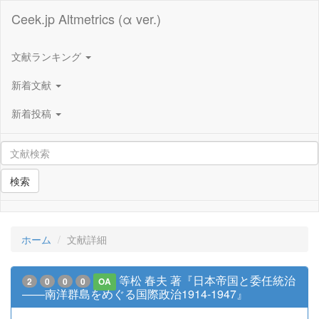
Ceek.jp Altmetrics (α ver.)
文献ランキング
新着文献
新着投稿
検索
ホーム
文献詳細
等松 春夫 著『日本帝国と委任統治
2
0
0
0
OA
――南洋群島をめぐる国際政治1914-1947』