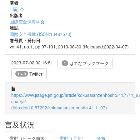
著者
川副 令
出版者
国際安全保障学会
雑誌
国際安全保障
(
ISSN:13467573
)
巻号頁・発行日
vol.41, no.1, pp.97-101, 2013-06-30 (Released:2022-04-07)
2023-07-02 02:16:51
はてなブックマーク
1
Twitter
1 + 0
https://www.jstage.jst.go.jp/article/kokusaianzenhosho/41/1/41_97/
char/ja/
(
info:doi/10.57292/kokusaianzenhosho.41.1_97
)
言及状況
変動（ピーク前後）
変動（月別）
分布