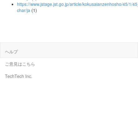
https://www.jstage.jst.go.jp/article/kokusaianzenhosho/45/1/45
char/ja
(1)
ヘルプ
ご意見はこちら
TechTech Inc.