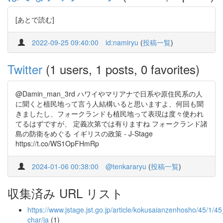
[あとで読む]
2022-09-25 09:40:00
id:namiryu
(
投稿一覧
)
Twitter
(1 users, 1 posts, 0 favorites)
@Damin_man_3rd ハワイやマリアナで日系や原住民系の人
に聞くと植民地って言う人結構いると思いますよ、何回も聞
きましたし、フォークランドも植民地って表現は度々使われ
てるはずですが、 定義次第では有りますね フォークランド諸
島の防衛をめぐる イギリスの政策 - J-Stage
https://t.co/WS1OpFHmRp
2024-01-06 00:38:00
@tenkararyu
(
投稿一覧
)
収集済み URL リスト
https://www.jstage.jst.go.jp/article/kokusaianzenhosho/45/1/45_
char/ja
(1)