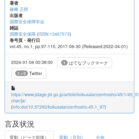
著者
篠﨑 正郎
出版者
国際安全保障学会
雑誌
国際安全保障
(
ISSN:13467573
)
巻号頁・発行日
vol.45, no.1, pp.97-115, 2017-06-30 (Released:2022-04-01)
2024-01-06 00:38:00
はてなブックマーク
1
Twitter
1 + 0
https://www.jstage.jst.go.jp/article/kokusaianzenhosho/45/1/45_97/
char/ja/
(
info:doi/10.57292/kokusaianzenhosho.45.1_97
)
言及状況
変動（ピーク前後）
変動（月別）
分布