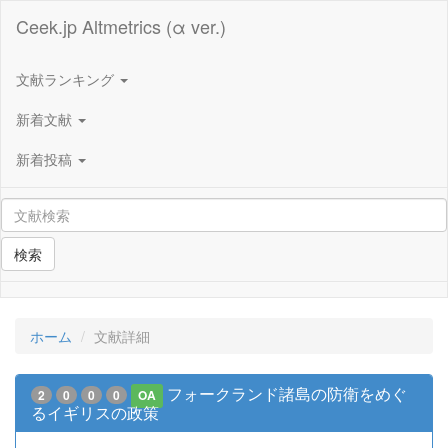
Ceek.jp Altmetrics (α ver.)
文献ランキング
新着文献
新着投稿
検索
ホーム
文献詳細
フォークランド諸島の防衛をめぐ
2
0
0
0
OA
るイギリスの政策