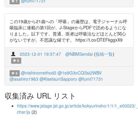
@fumi71731
1
この19歳から21歳への「呼吸」の遍歴は、電子ジャーナル呼
吸臨床に連載の第1回が、J-StageからPDFで読めるようにな
りました。以下です。普通、医者は呼吸法などほとんど関心
がないですが。不思議な縁です。 https://t.co/DTEFkggxX9
2023-12-01 19:37:47
@NBMSendai
(
投稿一覧
)
6
@nishinomethod2
@1e9G3oCQSsi2WBV
5
@asahiro1963
@KisetsunSapporo
@fumi71731
収集済み URL リスト
https://www.jstage.jst.go.jp/article/kokyurinsho/1/1/1_e00023/_
char/ja
(2)