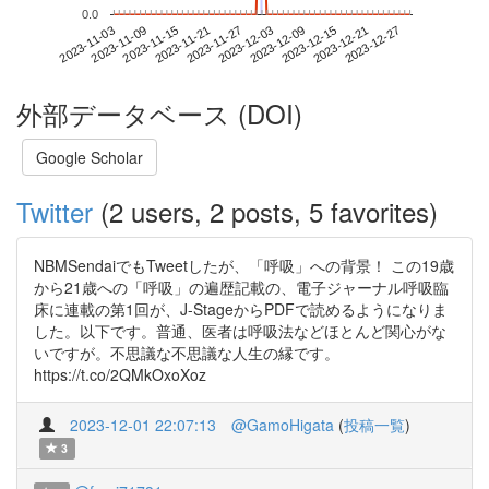
0.0
2023-12-21
2023-11-03
2023-11-21
2023-12-09
2023-12-27
2023-11-09
2023-11-27
2023-12-15
2023-11-15
2023-12-03
外部データベース (DOI)
Google Scholar
Twitter
(2 users, 2 posts, 5 favorites)
NBMSendaiでもTweetしたが、「呼吸」への背景！ この19歳
から21歳への「呼吸」の遍歴記載の、電子ジャーナル呼吸臨
床に連載の第1回が、J-StageからPDFで読めるようになりま
した。以下です。普通、医者は呼吸法などほとんど関心がな
いですが。不思議な不思議な人生の縁です。
https://t.co/2QMkOxoXoz
2023-12-01 22:07:13
@GamoHigata
(
投稿一覧
)
3