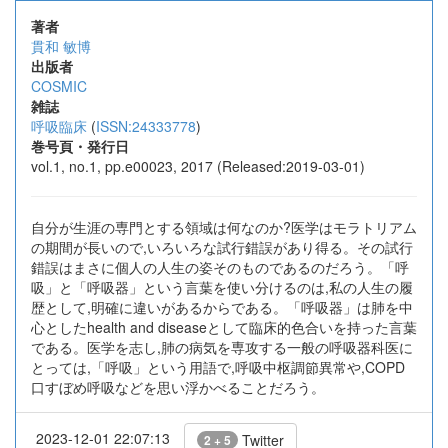
著者
貫和 敏博
出版者
COSMIC
雑誌
呼吸臨床
(
ISSN:24333778
)
巻号頁・発行日
vol.1, no.1, pp.e00023, 2017 (Released:2019-03-01)
自分が生涯の専門とする領域は何なのか?医学はモラトリアム
の期間が長いので,いろいろな試行錯誤があり得る。その試行
錯誤はまさに個人の人生の姿そのものであるのだろう。「呼
吸」と「呼吸器」という言葉を使い分けるのは,私の人生の履
歴として,明確に違いがあるからである。「呼吸器」は肺を中
心としたhealth and diseaseとして臨床的色合いを持った言葉
である。医学を志し,肺の病気を専攻する一般の呼吸器科医に
とっては,「呼吸」という用語で,呼吸中枢調節異常や,COPD
口すぼめ呼吸などを思い浮かべることだろう。
2023-12-01 22:07:13
Twitter
2 + 5