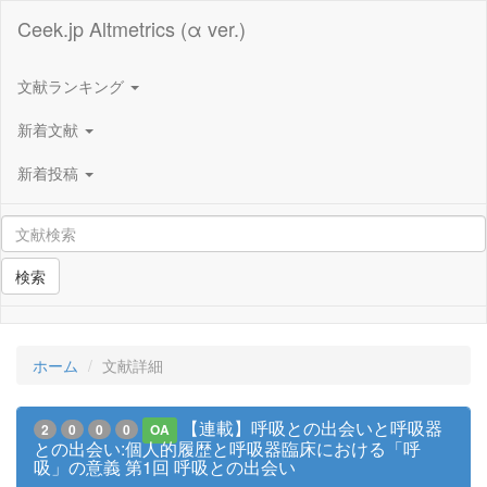
Ceek.jp Altmetrics (α ver.)
文献ランキング
新着文献
新着投稿
検索
ホーム
文献詳細
【連載】呼吸との出会いと呼吸器
2
0
0
0
OA
との出会い:個人的履歴と呼吸器臨床における「呼
吸」の意義 第1回 呼吸との出会い