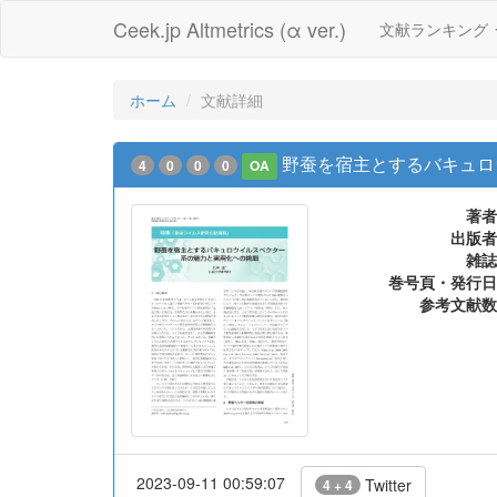
Ceek.jp Altmetrics (α ver.)
文献ランキング
ホーム
文献詳細
野蚕を宿主とするバキュロ
4
0
0
0
OA
著者
出版者
雑誌
巻号頁・発行日
参考文献数
2023-09-11 00:59:07
Twitter
4 + 4