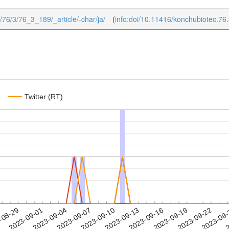
c/76/3/76_3_189/_article/-char/ja/
(
info:doi/10.11416/konchubiotec.76
Twitter (RT)
2023-09-19
2023-09-22
2023-09
-08-29
2
2023-09-01
2023-09-04
2023-09-07
2023-09-10
2023-09-13
2023-09-16