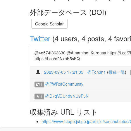
外部データベース (DOI)
Google Scholar
Twitter
(4 users, 4 posts, 4 favori
@4e574f363636 @Amamino_Kurousa https://
https://t.co/o2NxnF5sFQ
2023-09-05 17:21:35
@Fon3n1
(
投稿一覧
)
@PWRofCommunity
1
@D7qVGU4d9NU9P5N
1
収集済み URL リスト
https://www.jstage.jst.go.jp/article/konchubiote