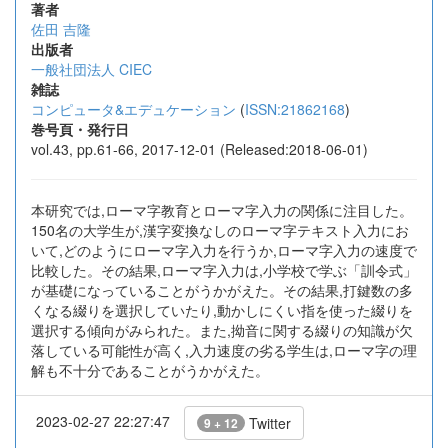
著者
佐田 吉隆
出版者
一般社団法人 CIEC
雑誌
コンピュータ&エデュケーション
(
ISSN:21862168
)
巻号頁・発行日
vol.43, pp.61-66, 2017-12-01 (Released:2018-06-01)
本研究では,ローマ字教育とローマ字入力の関係に注目した。
150名の大学生が,漢字変換なしのローマ字テキスト入力にお
いて,どのようにローマ字入力を行うか,ローマ字入力の速度で
比較した。その結果,ローマ字入力は,小学校で学ぶ「訓令式」
が基礎になっていることがうかがえた。その結果,打鍵数の多
くなる綴りを選択していたり,動かしにくい指を使った綴りを
選択する傾向がみられた。また,拗音に関する綴りの知識が欠
落している可能性が高く,入力速度の劣る学生は,ローマ字の理
解も不十分であることがうかがえた。
2023-02-27 22:27:47
Twitter
9 + 12