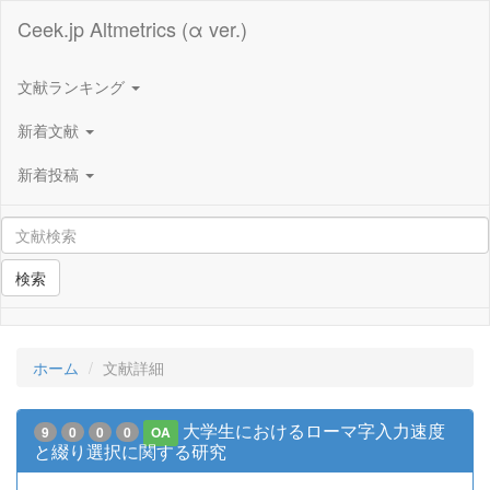
Ceek.jp Altmetrics (α ver.)
文献ランキング
新着文献
新着投稿
検索
ホーム
文献詳細
大学生におけるローマ字入力速度
9
0
0
0
OA
と綴り選択に関する研究