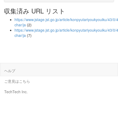
収集済み URL リスト
https://www.jstage.jst.go.jp/article/konpyutariyoukyouiku/43/0/4
char/ja
(2)
https://www.jstage.jst.go.jp/article/konpyutariyoukyouiku/43/0/
char/ja
(7)
ヘルプ
ご意見はこちら
TechTech Inc.