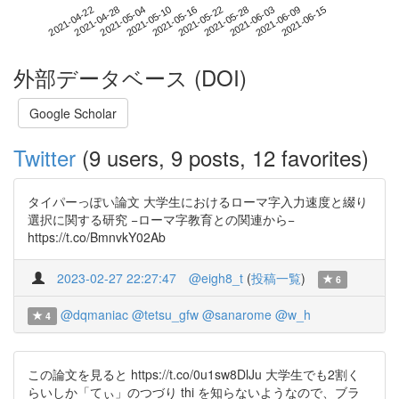
2021-06-09
2021-04-22
2021-05-10
2021-05-28
2021-06-15
2021-04-28
2021-05-16
2021-06-03
2021-05-04
2021-05-22
外部データベース (DOI)
Google Scholar
Twitter
(9 users, 9 posts, 12 favorites)
タイパーっぽい論文 大学生におけるローマ字入力速度と綴り
選択に関する研究 −ローマ字教育との関連から−
https://t.co/BmnvkY02Ab
2023-02-27 22:27:47
@eigh8_t
(
投稿一覧
)
6
@dqmaniac
@tetsu_gfw
@sanarome
@w_h
4
この論文を見ると https://t.co/0u1sw8DlJu 大学生でも2割く
らいしか「てぃ」のつづり thi を知らないようなので、ブラ