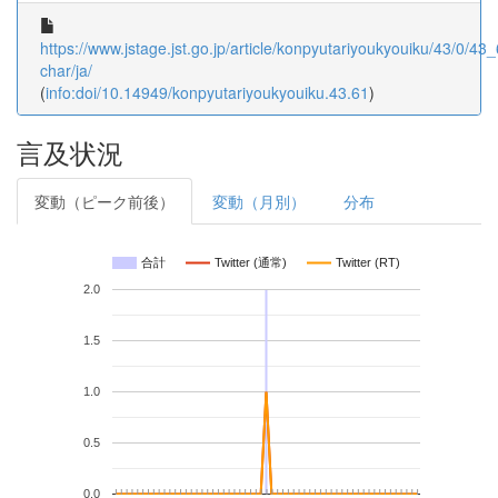
https://www.jstage.jst.go.jp/article/konpyutariyoukyouiku/43/0/43_6
char/ja/
(
info:doi/10.14949/konpyutariyoukyouiku.43.61
)
言及状況
変動（ピーク前後）
変動（月別）
分布
合計
Twitter (通常)
Twitter (RT)
2.0
1.5
1.0
0.5
0.0