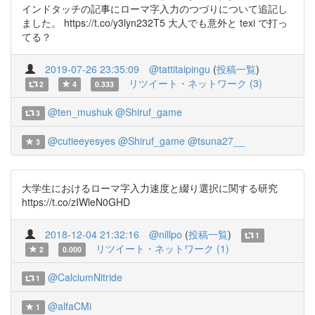
インドタッチの記事にローマ字入力のつづりについて追記し
ました。 https://t.co/y3lyn232T5 大人でも意外と texi で打っ
てる？
2019-07-26 23:35:09
@tattitaipingu
(
投稿一覧
)
リツイート・ネットワーク (3)
2
4
0.333
@ten_mushuk
@Shiruf_game
3
@cutieeyesyes
@Shiruf_game
@tsuna27__
3
大学生におけるローマ字入力速度と綴り選択に関する研究
https://t.co/zIWleN0GHD
2018-12-04 21:32:16
@nillpo
(
投稿一覧
)
1
リツイート・ネットワーク (1)
2
0.000
@CalciumNitride
1
@alfaCMi
1