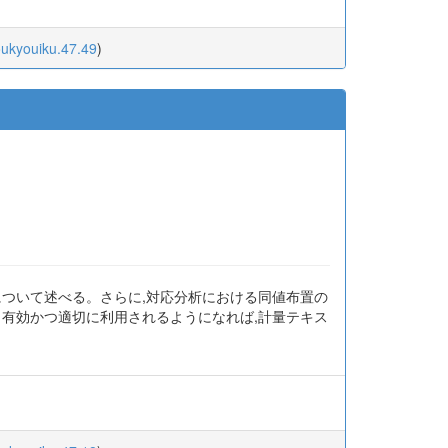
oukyouiku.47.49
)
について述べる。さらに,対応分析における同値布置の
り有効かつ適切に利用されるようになれば,計量テキス