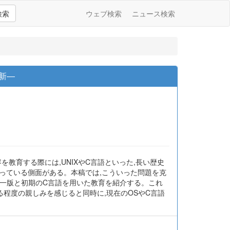
検索
ウェブ検索
ニュース検索
知新―
を教育する際には,UNIXやC言語といった,長い歴史
っている側面がある。本稿では,こういった問題を克
X第一版と初期のC言語を用いた教育を紹介する。これ
る程度の親しみを感じると同時に,現在のOSやC言語