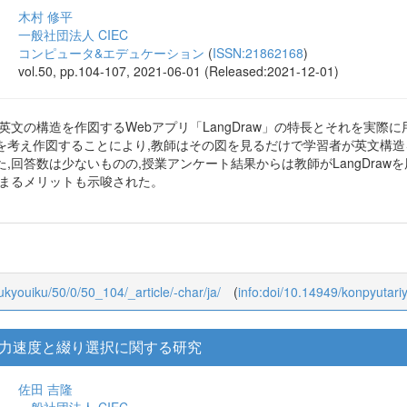
木村 修平
一般社団法人 CIEC
コンピュータ&エデュケーション
(
ISSN:21862168
)
vol.50, pp.104-107, 2021-06-01 (Released:2021-12-01)
英文の構造を作図するWebアプリ「LangDraw」の特長とそれを実
を考え作図することにより,教師はその図を見るだけで学習者が英文構
,回答数は少ないものの,授業アンケート結果からは教師がLangDra
深まるメリットも示唆された。
oukyouiku/50/0/50_104/_article/-char/ja/
(
info:doi/10.14949/konpyutar
力速度と綴り選択に関する研究
佐田 吉隆
一般社団法人 CIEC