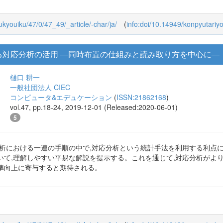
oukyouiku/47/0/47_49/_article/-char/ja/
(
info:doi/10.14949/konpyutariy
る対応分析の活用 ―同時布置の仕組みと読み取り方を中心に―
樋口 耕一
一般社団法人 CIEC
コンピュータ&エデュケーション
(
ISSN:21862168
)
vol.47, pp.18-24, 2019-12-01 (Released:2020-06-01)
5
分析における一連の手順の中で,対応分析という統計手法を利用する利点
いて,理解しやすい平易な解説を提示する。これを通じて,対応分析がよ
準向上に寄与すると期待される。