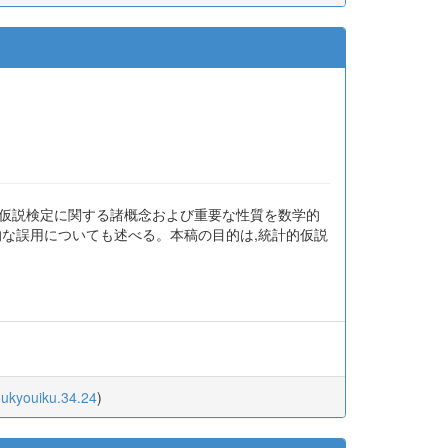
的仮説検定に関する諸概念および重要な性質を数学的
的な誤用についても述べる。本稿の目的は,統計的仮説
oukyouiku.34.24
)