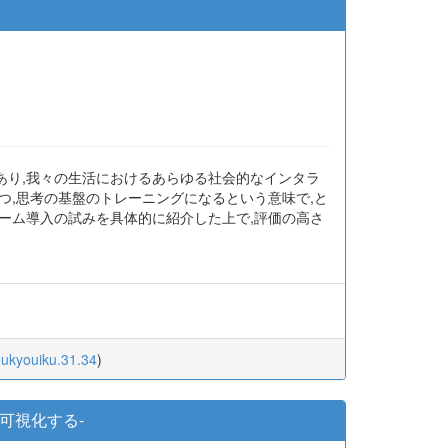
あり,我々の生活におけるあらゆる社会的なインタラ
つ,思考の基盤のトレーニングになるという意味で,と
ーム導入の試みを具体的に紹介した上で,評価の高さ
oukyouiku.31.34
)
可視化する-