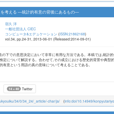
定を考える ―統計的有意の背後にあるもの―
宿久 洋
一般社団法人 CIEC
コンピュータ&エデュケーション
(
ISSN:21862168
)
vol.34, pp.24-31, 2013-06-01 (Released:2014-09-01)
性の下での意思決定において非常に有用な方法である。本稿では,統計
き検定について解説する。合わせて,その成立における歴史的背景や典型
計的有意という用語の真の意味について考えることである。
Twitter
14 + 40
oukyouiku/34/0/34_24/_article/-char/ja/
(
info:doi/10.14949/konpyutariy