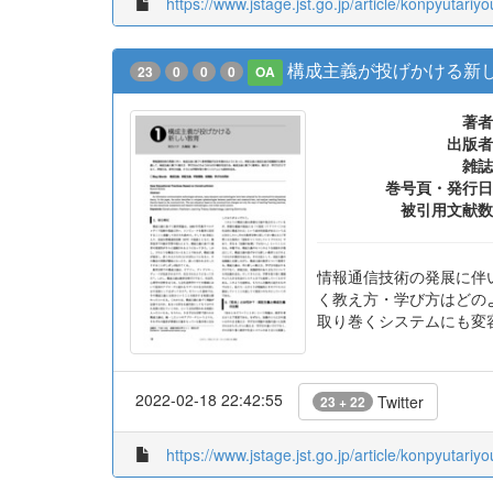
https://www.jstage.jst.go.jp/article/konpyutariy
構成主義が投げかける新
23
0
0
0
OA
著者
出版者
雑誌
巻号頁・発行日
被引用文献数
情報通信技術の発展に伴
く教え方・学び方はどの
取り巻くシステムにも変
2022-02-18 22:42:55
Twitter
23 + 22
https://www.jstage.jst.go.jp/article/konpyutariy