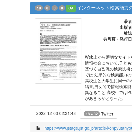
インターネット検索能力の
18
0
0
0
OA
著者
出版者
雑誌
巻号頁・発行日
Web上から適切なサイト
情報社会において,子ど
基づく自己流の検索技術
では,効果的な検索能力
高校生と大学生に同一の
結果,男女間で情報検索
異なること,高校生では
があきらかとなった。
2022-12-03 02:31:48
Twitter
18 + 32
https://www.jstage.jst.go.jp/article/konpyutariy