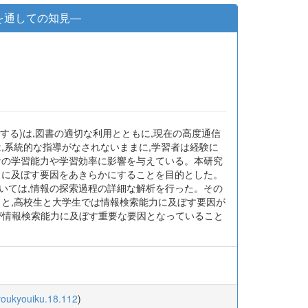
を通しての知見―
する)は,図書の適切な利用とともに,現在の高度通信
,系統的な指導がなされないままに,学習者は経験に
者の学習能力や学習効率に影響を与えている。本研究
力に及ぼす要因をあきらかにすることを目的とした。
いては,情報の探索過程の詳細な解析を行った。その
こと,高校生と大学生では情報検索能力に及ぼす要因が
が情報検索能力に及ぼす重要な要因となっていること
iyoukyouiku.18.112
)