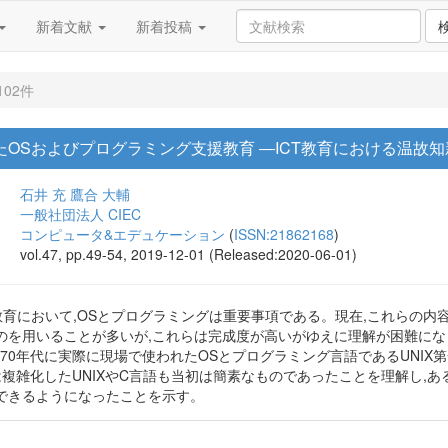
新着文献
新着投稿
102件
いたOSおよびプログラミング支援教育 ―ICT教育における温故
石井 充
鷹合 大輔
一般社団法人 CIEC
コンピュータ&エデュケーション
(
ISSN:21862168
)
vol.47, pp.49-54, 2019-12-01 (Released:2020-06-01)
教育において,OSとプログラミングは重要事項である。現在,これらの内容
のを用いることが多いが,これらは完成度が高いがゆえに理解が困難にな
970年代に実際に現場で使われたOSとプログラミング言語であるUNI
は複雑化したUNIXやC言語も当初は簡素なものであったことを理解し,あ
できるようになったことを示す。