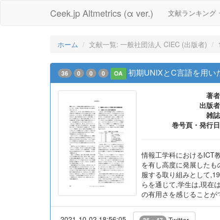
Ceek.jp Altmetrics (α ver.)
文献ランキング
ホーム
文献一覧: 一般社団法人 CIEC (出版者)
初期UNIXとC言語を用
36
0
0
0
OA
著者
出版者
雑誌
巻号頁・発行日
情報工学科におけるICT
を有し高度に発展したも
服する取り組みとして,1
らを通じて,学生は,現在
の有用さを感じることが
2021-10-02 18:56:05