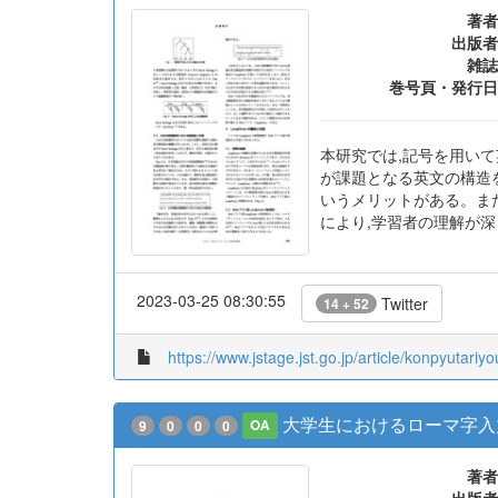
著者
出版者
雑誌
巻号頁・発行日
本研究では,記号を用いて
が課題となる英文の構造
いうメリットがある。また
により,学習者の理解が
2023-03-25 08:30:55
Twitter
14 + 52
https://www.jstage.jst.go.jp/article/konpyutariy
大学生におけるローマ字入
9
0
0
0
OA
著者
出版者