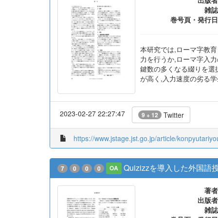
雑誌
巻号頁・発行日
本研究では,ローマ字教育
力を行うか,ローマ字入
鍵数の多くなる綴りを選
が高く,入力速度の劣る
2023-02-27 22:27:47
Twitter
9 + 12
https://www.jstage.jst.go.jp/article/konpyutariy
Quizizzを導入した外国
7
0
0
0
OA
著者
出版者
雑誌