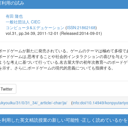
育利用の試み
有田 隆也
一般社団法人 CIEC
コンピュータ&エデュケーション
(
ISSN:21862168
)
vol.31, pp.34-39, 2011-12-01 (Released:2014-09-01)
ボードゲームが新たに発売されている。ゲームのテーマは極めて多様で
ボードゲームは,思考することや社会的インタラクションの喜びを与えつ
ような考えに基づいて行っている,名古屋大学の初年次教育へのボードゲ
を示す。さらに,ボードゲームの現代的意義についても指摘する。
Twitter
oukyouiku/31/0/31_34/_article/-char/ja/
(
info:doi/10.14949/konpyutariy
を利用した英文精読授業の新しい可能性 -正しく読めているかを