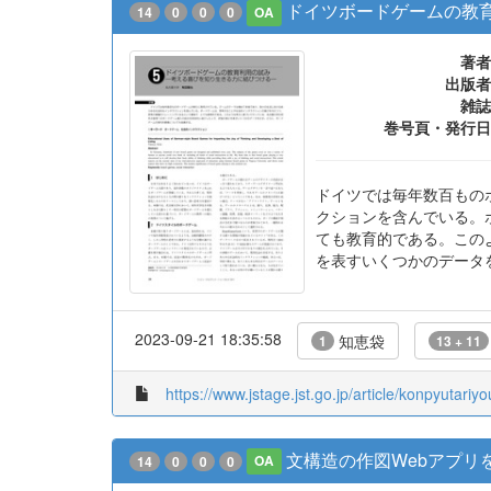
ドイツボードゲームの教
14
0
0
0
OA
著者
出版者
雑誌
巻号頁・発行日
ドイツでは毎年数百もの
クションを含んでいる。
ても教育的である。この
を表すいくつかのデータ
2023-09-21 18:35:58
知恵袋
1
13 + 11
https://www.jstage.jst.go.jp/article/konpyutariy
文構造の作図Webアプリ
14
0
0
0
OA