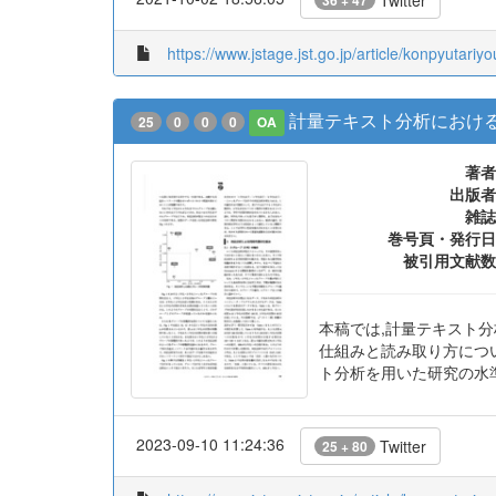
Twitter
36 + 47
https://www.jstage.jst.go.jp/article/konpyutariy
計量テキスト分析におけ
25
0
0
0
OA
著者
出版者
雑誌
巻号頁・発行日
被引用文献数
本稿では,計量テキスト
仕組みと読み取り方につ
ト分析を用いた研究の水
2023-09-10 11:24:36
Twitter
25 + 80