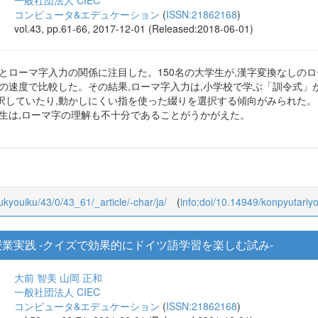
コンピュータ&エデュケーション
(
ISSN:21862168
)
vol.43, pp.61-66, 2017-12-01 (Released:2018-06-01)
とローマ字入力の関係に注目した。150名の大学生が,漢字変換なしの
力の速度で比較した。その結果,ローマ字入力は,小学校で学ぶ「訓令式」
択していたり,動かしにくい指を使った綴りを選択する傾向がみられた。
学生は,ローマ字の理解も不十分であることがうかがえた。
oukyouiku/43/0/43_61/_article/-char/ja/
(
info:doi/10.14949/konpyutariy
語授業実践 -クイズで効果的にドイツ語学習を楽しむ試み-
大前 智美
山岡 正和
一般社団法人 CIEC
コンピュータ&エデュケーション
(
ISSN:21862168
)