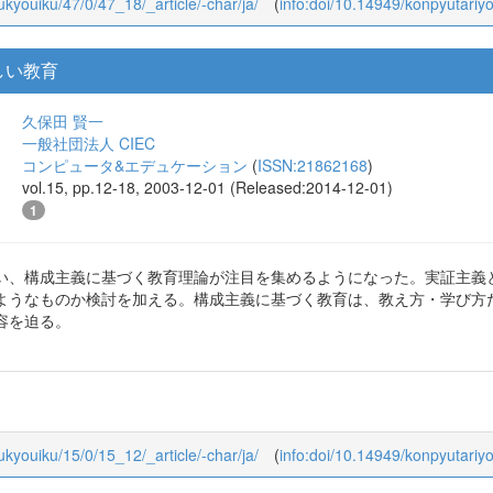
oukyouiku/47/0/47_18/_article/-char/ja/
(
info:doi/10.14949/konpyutariy
しい教育
久保田 賢一
一般社団法人 CIEC
コンピュータ&エデュケーション
(
ISSN:21862168
)
vol.15, pp.12-18, 2003-12-01 (Released:2014-12-01)
1
い、構成主義に基づく教育理論が注目を集めるようになった。実証主義
ようなものか検討を加える。構成主義に基づく教育は、教え方・学び方
容を迫る。
oukyouiku/15/0/15_12/_article/-char/ja/
(
info:doi/10.14949/konpyutariy