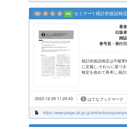
セミナー1 統計的仮説検
15
0
0
0
OA
著者
出版者
雑誌
巻号頁・発行日
統計的仮説検定は不確実
に定義し,それらに基づ
検定を改めて再考し,統
2023-12-29 11:20:43
はてなブックマーク
1
https://www.jstage.jst.go.jp/article/konpyutariy