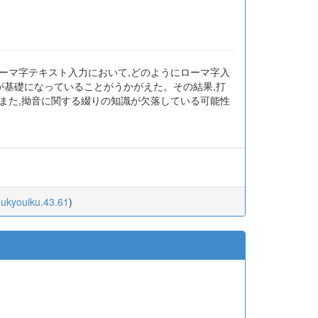
ローマ字テキスト入力において,どのようにローマ字入
が基礎になっていることがうかがえた。その結果,打
また,拗音に関する綴りの知識が欠落している可能性
oukyouiku.43.61
)