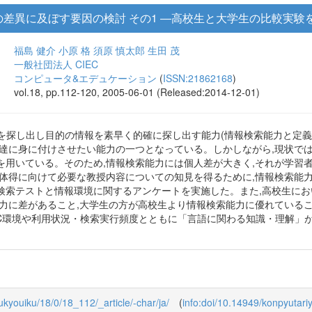
差異に及ぼす要因の検討 その1 ―高校生と大学生の比較実験
福島 健介
小原 格
須原 慎太郎
生田 茂
一般社団法人 CIEC
コンピュータ&エデュケーション
(
ISSN:21862168
)
vol.18, pp.112-120, 2005-06-01 (Released:2014-12-01)
を探し出し目的の情報を素早く的確に探し出す能力(情報検索能力と定義
も達に身に付けさせたい能力の一つとなっている。しかしながら,現状では
を用いている。そのため,情報検索能力には個人差が大きく,それが学習
の体得に向けて必要な教授内容についての知見を得るために,情報検索能
検索テストと情報環境に関するアンケートを実施した。また,高校生にお
能力に差があること,大学生の方が高校生より情報検索能力に優れている
PC環境や利用状況・検索実行頻度とともに「言語に関わる知識・理解」
oukyouiku/18/0/18_112/_article/-char/ja/
(
info:doi/10.14949/konpyutar