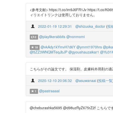
<参考文献> https://t.co/im9J6FR1Jv https
ィリエイトリンクは使用しておりません。
2022-01-19 12:29:31
@shizuoka_doctor
(
投
@playlikerabbits
@nonmomi
2
@vkAdy1kYmvH7d6Y
@ymmt1970hrs
@pika
18
@5ZZ3WNQMTeqJbJP
@gyoushauzaikar1
@Yu31K
こちらがその論文です。 保湿剤、皮膚科外用剤の適正な利用
2020-12-10 20:06:32
@asuwanaai
(
投稿一覧
@pastraaaal
1
@cheburashka5695 @d98uzRyZ675rZ2f こちら