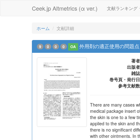
Ceek.jp Altmetrics (α ver.)
文献ランキング
ホーム
文献詳細
外用剤の適正使用の問題点
9
0
0
0
OA
著者
出版者
雑誌
巻号頁・発行日
参考文献数
There are many cases whe
medical package insert of
the skin is one to a few 
applied to the skin and t
there is no significant d
with other ointments. In 