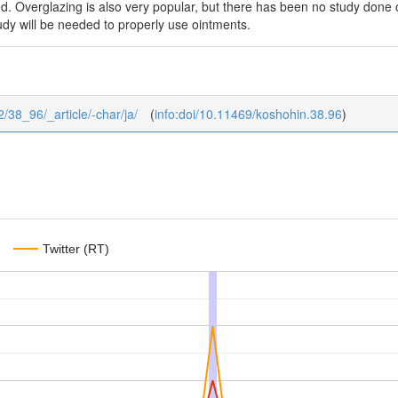
. Overglazing is also very popular, but there has been no study done o
udy will be needed to properly use ointments.
2/38_96/_article/-char/ja/
(
info:doi/10.11469/koshohin.38.96
)
Twitter (RT)