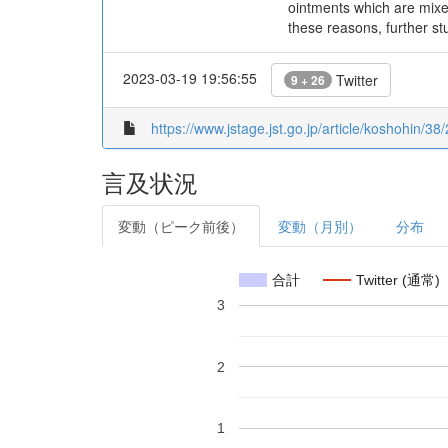
ointments which are mixed
these reasons, further st
2023-03-19 19:56:55
Twitter
9 + 26
https://www.jstage.jst.go.jp/article/koshohin/38/
言及状況
変動（ピーク前後）
変動（月別）
分布
合計
Twitter (通常)
3
2
1