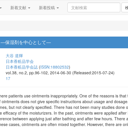
新着文献
新着投稿
 ―保湿剤を中心として―
大谷 道輝
日本香粧品学会
日本香粧品学会誌
(
ISSN:18802532
)
vol.38, no.2, pp.96-102, 2014-06-30 (Released:2015-07-24)
17
re patients use ointments inappropriately. One of the reasons is that 
 ointments does not give specific instructions about usage and dosage.
times, but not clearly specified. There has not been many studies done
he efficacy of the moisturizers. In the past, ointments were applied aft
ifference between applying just after bathing and after few hours. The
these cases, ointments are often mixed together. However, there are onl