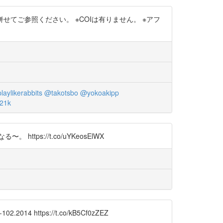
ツリー先の参考文献も併せてご参照ください。 ※COIは有りません。 ※アフ
laylikerabbits
@takotsbo
@yokoakipp
21k
://t.co/uYKeosElWX
4 https://t.co/kB5Cf0zZEZ