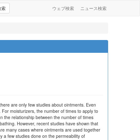
検索
ウェブ検索
ニュース検索
there are only few studies about ointments. Even
 For moisturizers, the number of times to apply to
 on the relationship between the number of times
er bathing. However, recent studies have shown that
re are many cases where ointments are used together
y a few studies done on the permeability of