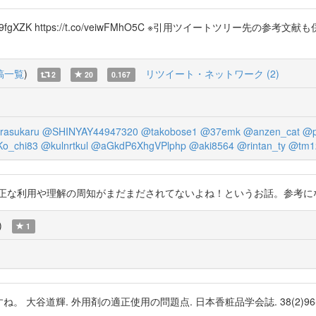
://t.co/K06t9fgXZK https://t.co/veiwFMhO5C ※引用ツイート
稿一覧
)
リツイート・ネットワーク (2)
2
20
0.167
rasukaru
@SHINYAY44947320
@takobose1
@37emk
@anzen_cat
@p
o_chi83
@kulnrtkul
@aGkdP6XhgVPlphp
@aki8564
@rintan_ty
@tm1
や理解の周知がまだまだされてないよね！というお話。参考になる〜。 https
)
1
ですね。 大谷道輝. 外用剤の適正使用の問題点. 日本香粧品学会誌. 38(2)96-102.201