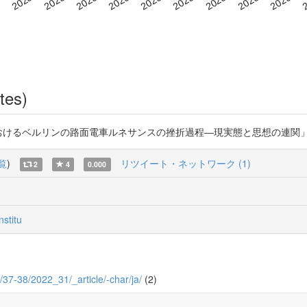
tes)
ルリンの路面電車ルネサンスの挫折過程―現実態と思想の連関」 『交通権』37-38号 
覧
)
リツイート・ネットワーク (1)
2
4
0.000
stitu
2/37-38/2022_31/_article/-char/ja/
(2)