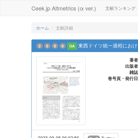
Ceek.jp Altmetrics (α ver.)
文献ランキング
ホーム
文献詳細
東西ドイツ統一過程におけ
2
0
0
0
OA
著者
出版者
雑誌
巻号頁・発行日
2023-09-08 06:02:56