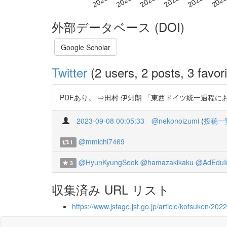
外部データベース (DOI)
Google Scholar
Twitter
(2 users, 2 posts, 3 favori
PDFあり。 ⇒田村 伊知朗 「東西ドイツ統一過程におけるベ
2023-09-08 00:05:33
@nekonoizumi
(
投稿一
@mmichi7469
1
@HyunKyungSeok
@hamazakikaku
@AdEduIn
3
収集済み URL リスト
https://www.jstage.jst.go.jp/article/kotsuken/202