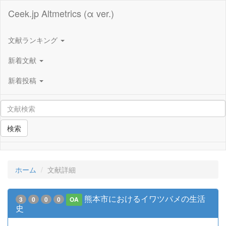
Ceek.jp Altmetrics (α ver.)
文献ランキング
新着文献
新着投稿
検索
ホーム
文献詳細
熊本市におけるイワツバメの生活
3
0
0
0
OA
史