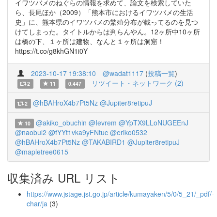
イワツバメのねぐらの情報を求めて、論文を検索していた
ら、長尾ほか（2009）「熊本市におけるイワツバメの生活
史」に、熊本県のイワツバメの繁殖分布が載ってるのを見つ
けてしまった。タイトルからは判らんやん。12ヶ所中10ヶ所
は橋の下、１ヶ所は建物、なんと１ヶ所は洞窟！
https://t.co/g8khGN1i0Y
2023-10-17 19:38:10
@wadat1117
(
投稿一覧
)
リツイート・ネットワーク (2)
2
11
0.447
@hBAHroX4b7Pt5Nz
@Jupiter8retipuJ
2
@akiko_obuchin
@Ievrem
@YpTX9LLoNUGEEnJ
10
@naobul2
@fYYt1vka9yFNtuc
@eriko0532
@hBAHroX4b7Pt5Nz
@TAKABIRD1
@Jupiter8retipuJ
@mapletree0615
収集済み URL リスト
https://www.jstage.jst.go.jp/article/kumayaken/5/0/5_21/_pdf/-
char/ja
(3)