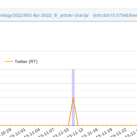
chnology/2022/803-Apr./2022_9/_article/-char/ja/
(
info:doi/10.57546/liv
Twitter (RT)
2023-11-19
2023-11-22
2023-11
-10-29
2
2023-11-01
2023-11-04
2023-11-07
2023-11-10
2023-11-13
2023-11-16