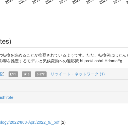
tes)
地型牧草への転換を進めることが推奨されているようです。ただ、転換例はほ
するモデルと気候変動への適応策 https://t.co/aLHrinmcEg 
覧
)
リツイート・ネットワーク (1)
1
3
0.577
shirote
chnology/2022/803-Apr./2022_9/_pdf
(2)