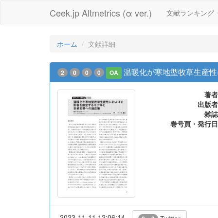
Ceek.jp Altmetrics (α ver.)
文献ランキング
ホーム
文献詳細
温暖化が寒地型牧草生産性
2
0
0
0
OA
著者
出版者
雑誌
巻号頁・発行日
2023-11-11 12:06:14