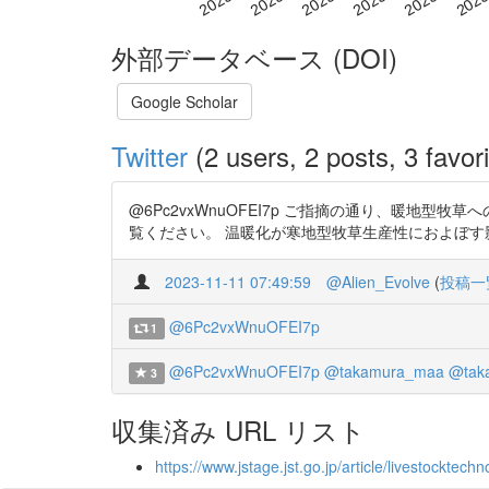
外部データベース (DOI)
Google Scholar
Twitter
(2 users, 2 posts, 3 favori
@6Pc2vxWnuOFEI7p ご指摘の通り、暖
覧ください。 温暖化が寒地型牧草生産性におよぼす影響を推定
2023-11-11 07:49:59
@Alien_Evolve
(
投稿一
@6Pc2vxWnuOFEI7p
1
@6Pc2vxWnuOFEI7p
@takamura_maa
@taka
3
収集済み URL リスト
https://www.jstage.jst.go.jp/article/livestockte