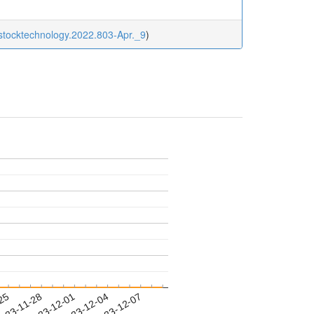
estocktechnology.2022.803-Apr._9
)
-25
023-11-28
2023-12-01
2023-12-04
2023-12-07