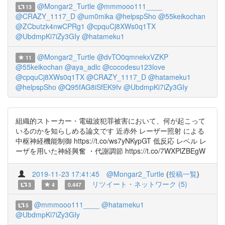
@Mongar2_Turtle
@mmmooo111____
13
@CRAZY_1117_D
@um0mika
@helpspSho
@55keikochan
@ZCbutzk4nwCPRg1
@cpquCj8XWs0q1TX
@UbdmpKi7iZy3GIy
@hatameku1
@Mongar2_Turtle
@dvTO0qmnekxVZKP
11
@55keikochan
@aya_adlc
@cocodesu123love
@cpquCj8XWs0q1TX
@CRAZY_1117_D
@hatameku1
@helpspSho
@Q95fAG8iSfEK9fv
@UbdmpKi7iZy3GIy
組織的ストーカー・電磁波犯罪被害において、何が起こって
いるのかを知らしめる論文です 近赤外 レーザー照射 による
中枢神経機能制御 https://t.co/ws7yNKypGT 低反応 レベル レ
ーザを用いた神経興奮 ・代謝調節 https://t.co/7WXPlZBEgW
2019-11-23 17:41:45
@Mongar2_Turtle
(
投稿一覧
)
リツイート・ネットワーク (5)
3
4
0.447
@mmmooo111____
@hatameku1
5
@UbdmpKi7iZy3GIy