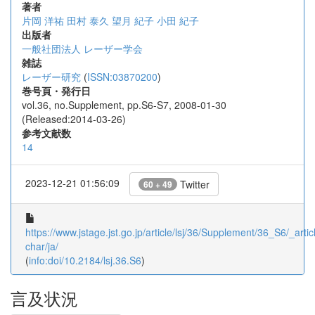
著者
片岡 洋祐
田村 泰久
望月 紀子
小田 紀子
出版者
一般社団法人 レーザー学会
雑誌
レーザー研究
(
ISSN:03870200
)
巻号頁・発行日
vol.36, no.Supplement, pp.S6-S7, 2008-01-30
(Released:2014-03-26)
参考文献数
14
2023-12-21 01:56:09
Twitter
60 + 49
https://www.jstage.jst.go.jp/article/lsj/36/Supplement/36_S6/_articl
char/ja/
(
info:doi/10.2184/lsj.36.S6
)
言及状況