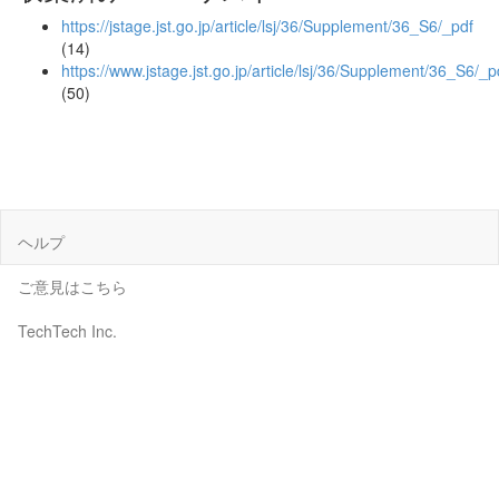
https://jstage.jst.go.jp/article/lsj/36/Supplement/36_S6/_pdf
(14)
https://www.jstage.jst.go.jp/article/lsj/36/Supplement/36_S6/_p
(50)
ヘルプ
ご意見はこちら
TechTech Inc.