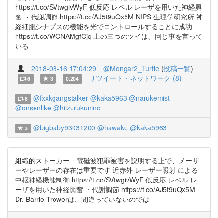
https://t.co/SVtwgivWyF 低反応 レベル レーザを用いた神経興
奮 ・代謝調節 https://t.co/AJ5t9uQx5M NIPS 生理学研究所 神
経細胞シナプスの機能を光でコントロールすることに成功
https://t.co/WCNAMgfCjq 上の三つのツイは、同じ事を言って
いる
2018-03-16 17:04:29
@Mongar2_Turtle
(
投稿一覧
)
リツイート・ネットワーク (8)
6
3
0.204
@fxxkgangstalker
@kaka5963
@narukemist
8
@onsenlike
@hiizurukunino
@bigbaby93031200
@hawako
@kaka5963
3
組織的ストーカー・電磁波犯罪被害を説明する上で、メーザ
ーやレーザーの存在は重要です 近赤外 レーザー照射 による
中枢神経機能制御 https://t.co/SVtwgivWyF 低反応 レベル レ
ーザを用いた神経興奮 ・代謝調節 https://t.co/AJ5t9uQx5M
Dr. Barrie Trowerは、間違っていないのでは