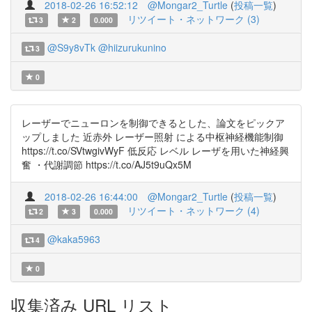
2018-02-26 16:52:12
@Mongar2_Turtle
(
投稿一覧
)
リツイート・ネットワーク (3)
3
2
0.000
@S9y8vTk
@hiizurukunino
3
0
レーザーでニューロンを制御できるとした、論文をピックア
ップしました 近赤外 レーザー照射 による中枢神経機能制御
https://t.co/SVtwgivWyF 低反応 レベル レーザを用いた神経興
奮 ・代謝調節 https://t.co/AJ5t9uQx5M
2018-02-26 16:44:00
@Mongar2_Turtle
(
投稿一覧
)
リツイート・ネットワーク (4)
2
3
0.000
@kaka5963
4
0
収集済み URL リスト