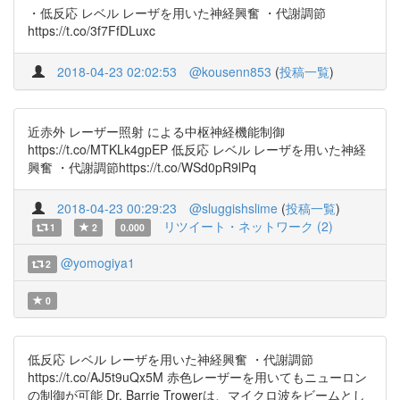
・低反応 レベル レーザを用いた神経興奮 ・代謝調節
https://t.co/3f7FfDLuxc
2018-04-23 02:02:53
@kousenn853
(
投稿一覧
)
近赤外 レーザー照射 による中枢神経機能制御
https://t.co/MTKLk4gpEP 低反応 レベル レーザを用いた神経
興奮 ・代謝調節https://t.co/WSd0pR9lPq
2018-04-23 00:29:23
@sluggishslime
(
投稿一覧
)
リツイート・ネットワーク (2)
1
2
0.000
@yomogiya1
2
0
低反応 レベル レーザを用いた神経興奮 ・代謝調節
https://t.co/AJ5t9uQx5M 赤色レーザーを用いてもニューロン
の制御が可能 Dr. Barrie Trowerは、マイクロ波をビームとし