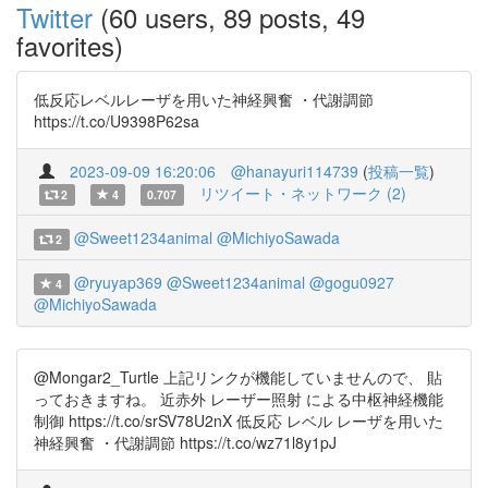
Twitter
(60 users, 89 posts, 49
favorites)
低反応レベルレーザを用いた神経興奮 ・代謝調節
https://t.co/U9398P62sa
2023-09-09 16:20:06
@hanayuri114739
(
投稿一覧
)
リツイート・ネットワーク (2)
2
4
0.707
@Sweet1234animal
@MichiyoSawada
2
@ryuyap369
@Sweet1234animal
@gogu0927
4
@MichiyoSawada
@Mongar2_Turtle 上記リンクが機能していませんので、 貼
っておきますね。 近赤外 レーザー照射 による中枢神経機能
制御 https://t.co/srSV78U2nX 低反応 レベル レーザを用いた
神経興奮 ・代謝調節 https://t.co/wz71l8y1pJ