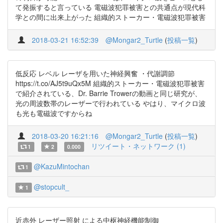
て発振すると言っている 電磁波犯罪被害との共通点が現代科
学との間に出来上がった 組織的ストーカー・電磁波犯罪被害
2018-03-21 16:52:39
@Mongar2_Turtle
(
投稿一覧
)
低反応 レベル レーザを用いた神経興奮 ・代謝調節
https://t.co/AJ5t9uQx5M 組織的ストーカー・電磁波犯罪被害
で紹介されている、Dr. Barrie Trowerの動画と同じ研究が、
光の周波数帯のレーザーで行われている やはり、マイクロ波
も光も電磁波ですからね
2018-03-20 16:21:16
@Mongar2_Turtle
(
投稿一覧
)
リツイート・ネットワーク (1)
1
2
0.000
@KazuMintochan
1
@stopcult_
1
近赤外 レーザー照射 による中枢神経機能制御