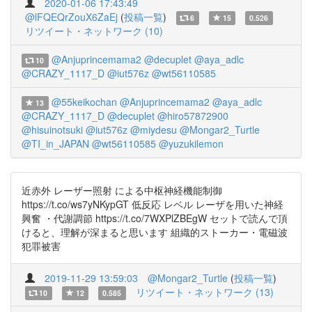
2020-01-06 17:43:49
@lFQEQrZouX6ZaEj
(
投稿一覧
)
6
15
0.526
リツイート・ネットワーク (10)
@Anjuprincemama2
@decuplet
@aya_adlc
10
@CRAZY_1117_D
@iut576z
@wt56110585
@55keikochan
@Anjuprincemama2
@aya_adlc
13
@CRAZY_1117_D
@decuplet
@hiro57872900
@hisuinotsuki
@iut576z
@miydesu
@Mongar2_Turtle
@TI_in_JAPAN
@wt56110585
@yuzukilemon
近赤外 レーザー照射 による中枢神経機能制御
https://t.co/ws7yNKypGT 低反応 レベル レーザを用いた神経
興奮 ・代謝調節 https://t.co/7WXPlZBEgW セットで読んで頂
けると、理解が深まると思います 組織的ストーカー・電磁波
犯罪被害
2019-11-29 13:59:03
@Mongar2_Turtle
(
投稿一覧
)
リツイート・ネットワーク (13)
10
12
0.585