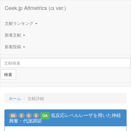
Ceek.jp Altmetrics (α ver.)
文献ランキング
新着文献
新着投稿
検索
ホーム
文献詳細
低反応レベルレーザを用いた神経
60
0
0
0
OA
興奮・代謝調節