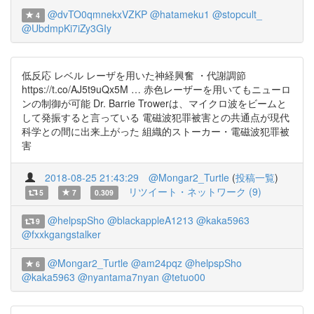
@dvTO0qmnekxVZKP
@hatameku1
@stopcult_
4
@UbdmpKi7iZy3GIy
低反応 レベル レーザを用いた神経興奮 ・代謝調節
https://t.co/AJ5t9uQx5M … 赤色レーザーを用いてもニューロ
ンの制御が可能 Dr. Barrie Trowerは、マイクロ波をビームと
して発振すると言っている 電磁波犯罪被害との共通点が現代
科学との間に出来上がった 組織的ストーカー・電磁波犯罪被
害
2018-08-25 21:43:29
@Mongar2_Turtle
(
投稿一覧
)
リツイート・ネットワーク (9)
5
7
0.309
@helpspSho
@blackappleA1213
@kaka5963
9
@fxxkgangstalker
@Mongar2_Turtle
@am24pqz
@helpspSho
6
@kaka5963
@nyantama7nyan
@tetuo00