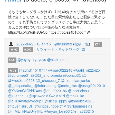
そもそもサングラスかけずに片道40分チャリ漕いでるけど日
焼け全くしてないし。ただ目に紫外線あたると眼病に繋がる
ので、それ予防としてサングラスかける事は大切だと思う。
まぁこの件については今後の新たな研究待ち。
https://t.co/xWoiRsUeCp https://t.co/ez4b1OoqmW
2022-04-25 10:14:15
@tyurumi3
(
投稿一覧
)
4
リツイート・ネットワーク (2)
62
0.000
@yuyuyu1yuyuyu
@okzk_nemui
2
@adhd11510717
@marc022248
@aahl_oi22oi2o
33
@yurumee31
@C02_andromeda
@ponco2CEO
@FreeSoul0528
@i_chococo_7
@hiromiyanyanko
@_baqueratta_
@fefereading
@moto_tkm
@usagi20120101
@YsNcnGijONd74ca
@39_2020_86
@mori3desu
@k_anne_u
@sjxuwedMXwdMz8N
@mokk_ko
@eHHAvXfgMvoe8pX
@sleep_ppp2
@tomokick0205
@toushisuruDH
@urippeurippe
@Mi33Nummereins
@mMETkNtwU4yIHEl
@myan_love53
@ema323215