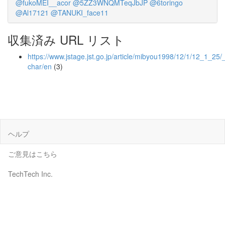
@fukoMEI__acor
@5ZZ3WNQMTeqJbJP
@6toringo
@Al17121
@TANUKI_face11
収集済み URL リスト
https://www.jstage.jst.go.jp/article/mibyou1998/12/1/12_1_25/_
char/en
(3)
ヘルプ
ご意見はこちら
TechTech Inc.