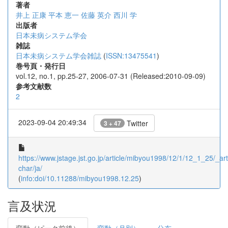
著者
井上 正康
平本 恵一
佐藤 英介
西川 学
出版者
日本未病システム学会
雑誌
日本未病システム学会雑誌
(
ISSN:13475541
)
巻号頁・発行日
vol.12, no.1, pp.25-27, 2006-07-31 (Released:2010-09-09)
参考文献数
2
2023-09-04 20:49:34
Twitter
3 + 47
https://www.jstage.jst.go.jp/article/mibyou1998/12/1/12_1_25/_arti
char/ja/
(
info:doi/10.11288/mibyou1998.12.25
)
言及状況