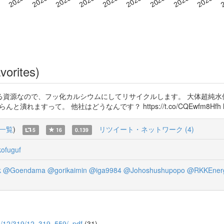
vorites)
る資源なので、フッ化カルシウムにしてリサイクルします。 大体超純水
んと潰れますって。 他社はどうなんです？ https://t.co/CQEwfm8Hfh https
一覧
)
リツイート・ネットワーク (4)
5
16
0.139
ofuguf
k
@Goendama
@gorikaimin
@iga9984
@Johoshushupopo
@RKKEner
000/12/319/12_319_559/_pdf
(31)