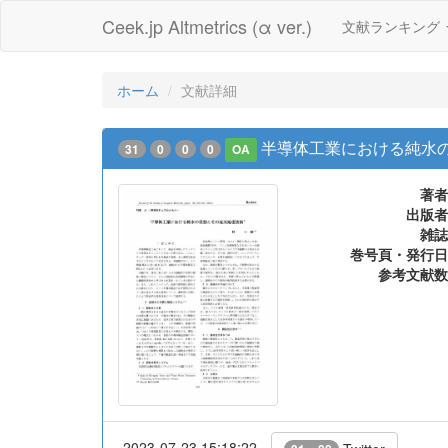
Ceek.jp Altmetrics (α ver.)
文献ランキング
ホーム
文献詳細
半導体工業における純水
31
0
0
0
OA
著者
出版者
雑誌
巻号頁・発行日
参考文献数
2023-07-23 15:18:22