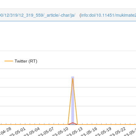
000/12/319/12_319_559/_article/-char/ja/
(
info:doi/10.11451/mukimate
Twitter (RT)
2023-05-19
2023-05-22
2023-05
-04-28
2
2023-05-01
2023-05-04
2023-05-07
2023-05-10
2023-05-13
2023-05-16