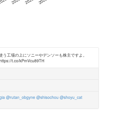
使う工場の上にソニーやデンソーも株主ですよ。
://t.co/kPmVcu89TH
gia
@rutan_obgyne
@shisochou
@shoyu_cat