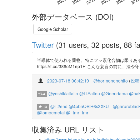
外部データベース (DOI)
Google Scholar
Twitter
(31 users, 32 posts, 88 fa
半導体で使われる薬物、特にフッ素化合物は限りあ
https://t.co/386oM1ep1R こんな妄言の前に、法令守ら
2023-07-18 06:42:19
@hormonenohito
(
投稿
@yoshikialfalfa
@LtSaitou
@Goendama
@hak
4
@T2end
@4pbaQBlR6s3XkUT
@garurublac
13
@tomoemetal
@_tmr_tmr_
収集済み URL リスト
https://www.jstage.jst.go.jp/article/mukimate2