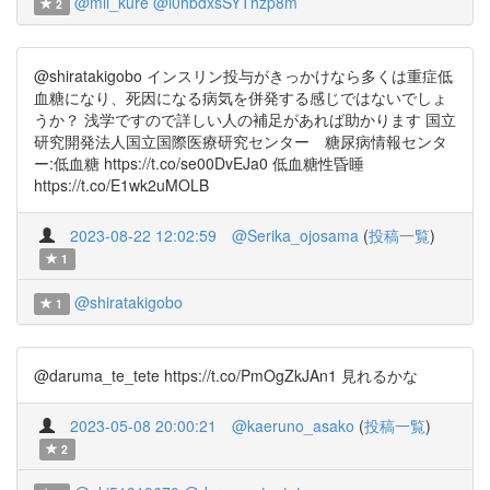
@mii_kure
@i0hbdxsSYThzp8m
2
@shiratakigobo インスリン投与がきっかけなら多くは重症低
血糖になり、死因になる病気を併発する感じではないでしょ
うか？ 浅学ですので詳しい人の補足があれば助かります 国立
研究開発法人国立国際医療研究センター 糖尿病情報センタ
ー:低血糖 https://t.co/se00DvEJa0 低血糖性昏睡
https://t.co/E1wk2uMOLB
2023-08-22 12:02:59
@Serika_ojosama
(
投稿一覧
)
1
@shiratakigobo
1
@daruma_te_tete https://t.co/PmOgZkJAn1 見れるかな
2023-05-08 20:00:21
@kaeruno_asako
(
投稿一覧
)
2