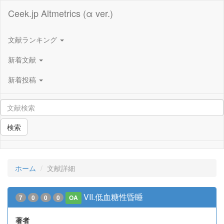
Ceek.jp Altmetrics (α ver.)
文献ランキング
新着文献
新着投稿
検索
ホーム
文献詳細
VII.低血糖性昏睡
7
0
0
0
OA
著者