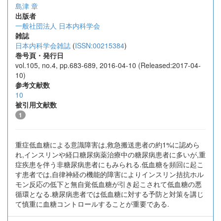
島津 章
出版者
一般社団法人 日本内科学会
雑誌
日本内科学会雑誌
(
ISSN:00215384
)
巻号頁・発行日
vol.105, no.4, pp.683-689, 2016-04-10 (Released:2017-04-
10)
参考文献数
10
被引用文献数
1
重症低血糖による意識障害は,救急搬送患者の約1%に認めら
れ,インスリンや経口糖尿病薬治療中の糖尿病患者に多いが,重
症疾患を伴う非糖尿病患者にもみられる.低血糖を頻回に起こ
す患者では,自律神経の機能的障害によりインスリン拮抗ホル
モン反応の低下と無自覚低血糖が引き起こされて低血糖の悪
循環となる.糖尿病患者では低血糖に対する予防と対策を講じ
て慎重に血糖コントロールすることが重要である.