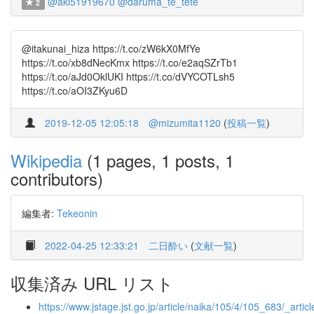
@aki51919670
@daruma_te_tete
2
@itakunai_hiza https://t.co/zW6kX0MfYe
https://t.co/xb8dNecKmx https://t.co/e2aqSZrTb1
https://t.co/aJd0OklUKI https://t.co/dVYCOTLsh5
https://t.co/aOI3ZKyu6D
2019-12-05 12:05:18
@mizumita1120
(
投稿一覧
)
Wikipedia
(1 pages, 1 posts, 1
contributors)
編集者:
Tekeonin
2022-04-25 12:33:21
二日酔い
(
文献一覧
)
収集済み URL リスト
https://www.jstage.jst.go.jp/article/naika/105/4/105_683/_articl