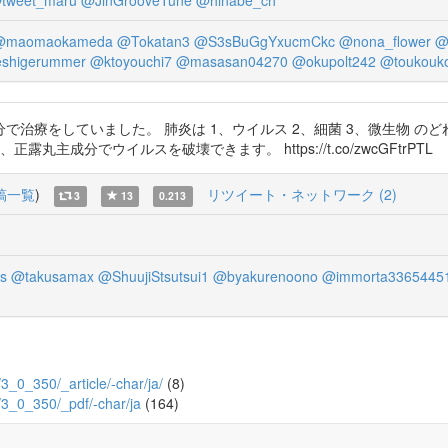
tweet_maru
@JinGrooveTune
@hinabe_ch
@maomaokameda
@Tokatan3
@S3sBuGgYxucmCkc
@nona_flower
@
eshigerummer
@ktoyouchi7
@masasan04270
@okupolt242
@toukouk
治療をしていました。 肺炎は 1、ウイルス 2、細菌 3、微生物 
成分でウイルスを破壊できます。 https://t.co/zwcGFtrPTL
稿一覧
)
リツイート・ネットワーク (2)
3
13
0.213
s
@takusamax
@ShuujiStsutsui1
@byakurenoono
@immorta3365445
/3_0_350/_article/-char/ja/
(8)
0/3_0_350/_pdf/-char/ja
(164)