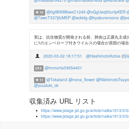
@masasan04270
@maomaokameda
@kaharaite
@
@0gWiXW6woC1249
@vQgUeq50urIpKER
19
@7awcT337jtizMEP
@ackidg
@byakurenoono
@jo
実は、抗生物質が開発される前、肺炎は正露丸主成分で
に1のエンベロープ付きウイルスの場合が原因の場合、正露丸主
2020-03-02 18:17:51
@HashimotoKotoe
(
投
@immorta33654451
2
@Tokatan3
@nona_flower
@NishimotoTsuyo
11
@yuuduki_ck
収集済み URL リスト
https://www.jstage.jst.go.jp/article/naika1913/3/0
https://www.jstage.jst.go.jp/article/naika1913/3/