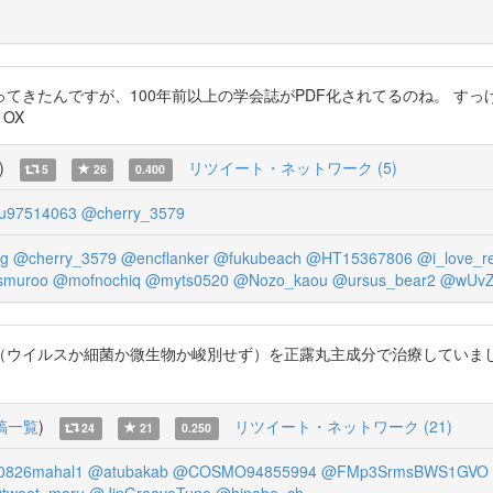
きたんですが、100年前以上の学会誌がPDF化されてるのね。 すっげえ
1OX
)
リツイート・ネットワーク (5)
5
26
0.400
ju97514063
@cherry_3579
g
@cherry_3579
@encflanker
@fukubeach
@HT15367806
@i_love_re
smuroo
@mofnochiq
@myts0520
@Nozo_kaou
@ursus_bear2
@wUv
か細菌か微生物か峻別せず）を正露丸主成分で治療していました。 https:/
稿一覧
)
リツイート・ネットワーク (21)
24
21
0.250
0826mahal1
@atubakab
@COSMO94855994
@FMp3SrmsBWS1GVO