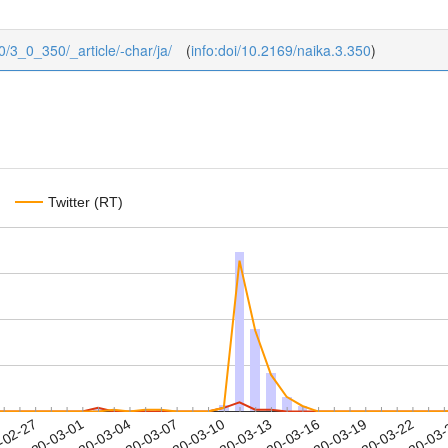
/0/3_0_350/_article/-char/ja/
(
info:doi/10.2169/naika.3.350
)
Twitter (RT)
2020-03-19
2020-03-22
2020-03
-02-27
2
2020-03-01
2020-03-04
2020-03-07
2020-03-10
2020-03-13
2020-03-16