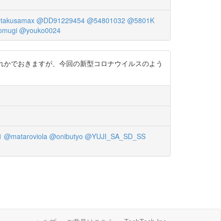
takusamax
@DD91229454
@54801032
@5801K
omugi
@youko0024
のどれかでおきますが、今回の新型コロナウイルスのよう
1
@mataroviola
@onibutyo
@YUJI_SA_SD_SS