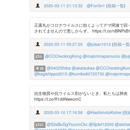
2020-03-11 21:13:32
@Fon3n1
(
投稿一覧
)
正露丸がコロナウイルスに効くよってデマ関連で回って
されてませんので悪しからず。 https://t.co/nBlNPsB
2020-03-11 09:27:20
@juisan1013
(
投稿一覧
@CCCheckingKong
@majorimapsmuroo
@ju
5
@0402Shiba
@akatsukaa
@CCCheckingKon
20
@kagishippo2015
@kumiko60720730
@majorimap
抗生物質や抗ウイルス剤がないとき、私たちは肺炎（ウイルス
https://t.co/R1d9NweomC
2020-03-10 17:16:58
@HashimotoKotoe
(
投
@S3sBuGgYxucmCkc
@Splet12000
@aloha
21