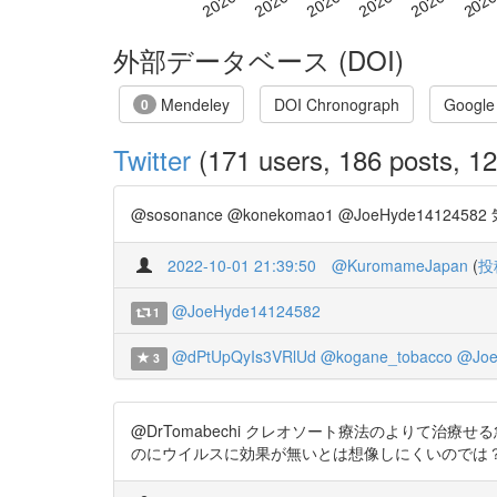
外部データベース (DOI)
Mendeley
DOI Chronograph
Google
0
Twitter
(171 users, 186 posts, 12
@sosonance @konekomao1 @JoeHyde1412458
2022-10-01 21:39:50
@KuromameJapan
(
投
@JoeHyde14124582
1
@dPtUpQyIs3VRlUd
@kogane_tobacco
@Joe
3
@DrTomabechi クレオソート療法のよりて治療せる急性腐敗
のにウイルスに効果が無いとは想像しにくいのでは？ https://