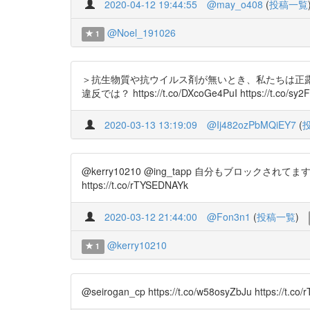
2020-04-12 19:44:55
@may_o408
(
投稿一覧
@Noel_191026
1
＞抗生物質や抗ウイルス剤が無いとき、私たちは正露
違反では？ https://t.co/DXcoGe4PuI https://t.co/sy
2020-03-13 13:19:09
@Ij482ozPbMQiEY7
(
@kerry10210 @ing_tapp 自分もブロッ
https://t.co/rTYSEDNAYk
2020-03-12 21:44:00
@Fon3n1
(
投稿一覧
)
@kerry10210
1
@seirogan_cp https://t.co/w58osyZbJu https://t.