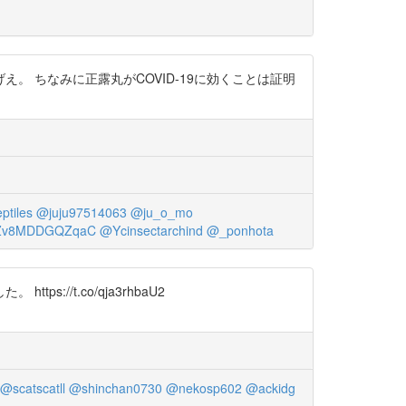
。 ちなみに正露丸がCOVID-19に効くことは証明
ptiles
@juju97514063
@ju_o_mo
Zv8MDDGQZqaC
@Ycinsectarchind
@_ponhota
/t.co/qja3rhbaU2
@scatscatll
@shinchan0730
@nekosp602
@ackidg