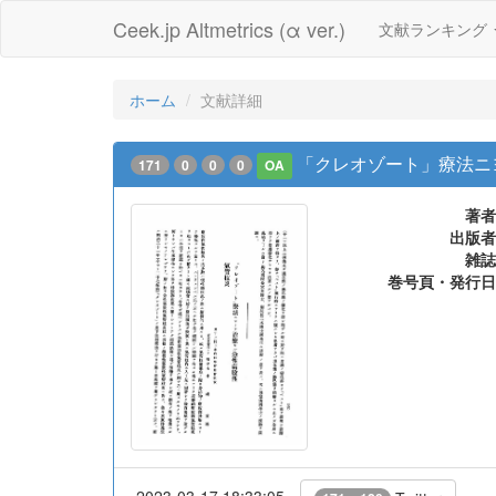
Ceek.jp Altmetrics (α ver.)
文献ランキング
ホーム
文献詳細
「クレオゾート」療法ニ
171
0
0
0
OA
著者
出版者
雑誌
巻号頁・発行日