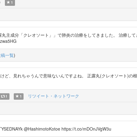
)
1
丸主成分「クレオソート」」で肺炎の治療をしてきました。 治療して
2Fzwa5HG
投稿一覧
)
クされてますけど、見れちゃうんで意味ないんですよね。 正露丸(クレオソート)
リツイート・ネットワーク
1
1
co/rTYSEDNAYk @HashimotoKotoe https://t.co/mDOnJVgW3u