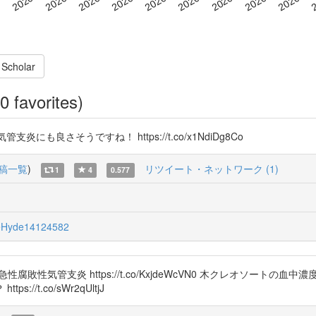
 Scholar
0 favorites)
2 気管支炎にも良さそうですね！ https://t.co/x1NdiDg8Co
稿一覧
)
リツイート・ネットワーク (1)
1
4
0.577
Hyde14124582
性気管支炎 https://t.co/KxjdeWcVN0 木クレオソートの血中濃度 ht
t.co/sWr2qUltjJ