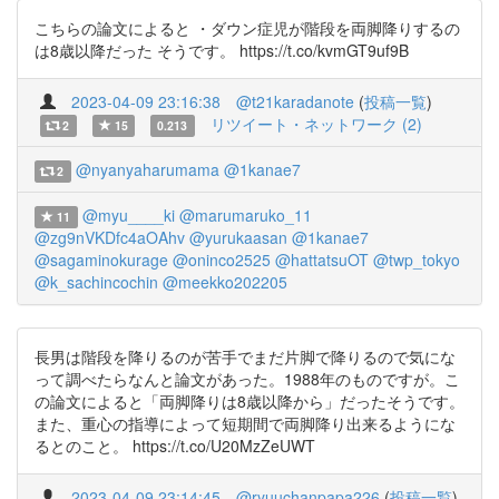
こちらの論文によると ・ダウン症児が階段を両脚降りするの
は8歳以降だった そうです。 https://t.co/kvmGT9uf9B
2023-04-09 23:16:38
@t21karadanote
(
投稿一覧
)
リツイート・ネットワーク (2)
2
15
0.213
@nyanyaharumama
@1kanae7
2
@myu____ki
@marumaruko_11
11
@zg9nVKDfc4aOAhv
@yurukaasan
@1kanae7
@sagaminokurage
@oninco2525
@hattatsuOT
@twp_tokyo
@k_sachincochin
@meekko202205
長男は階段を降りるのが苦手でまだ片脚で降りるので気にな
って調べたらなんと論文があった。1988年のものですが。こ
の論文によると「両脚降りは8歳以降から」だったそうです。
また、重心の指導によって短期間で両脚降り出来るようにな
るとのこと。 https://t.co/U20MzZeUWT
2023-04-09 23:14:45
@ryuuchanpapa226
(
投稿一覧
)