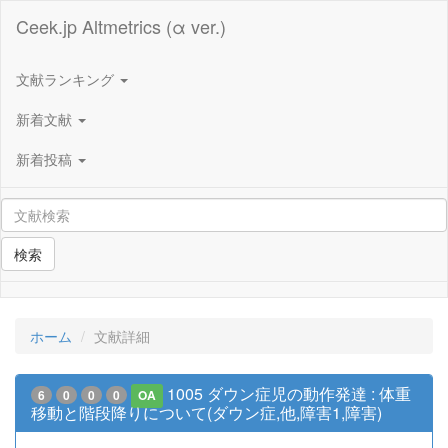
Ceek.jp Altmetrics (α ver.)
文献ランキング
新着文献
新着投稿
検索
ホーム
文献詳細
1005 ダウン症児の動作発達 : 体重
6
0
0
0
OA
移動と階段降りについて(ダウン症,他,障害1,障害)