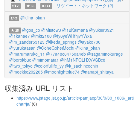
リツイート・ネットワーク (2)
2
36
0.141
@kiina_okan
2
@gos_co
@Mistow3
@12Kaimana
@yukier0921
25
@1kanae7
@mkt2100
@fy6yeWHfhjvYWxa
@m_zander53123
@Ikeda_springs
@ayako700
@yurukaasan
@GoheGoheiMochi
@kiina_okan
@marumaruko_11
@77a48c64750a4eb
@sagaminokurage
@borokbuc
@mimomata1
@hM1NPQLHXVVGBc8
@twp_tokyo
@colorfullife_yy
@k_sachincochin
@meekko202205
@moonlightblue74
@nanapi_shitaya
収集済み URL リスト
https://www.jstage.jst.go.jp/article/pamjaep/30/0/30_1006/_arti
char/ja/
(6)