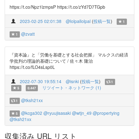
https://t.co/Npz1lzmpsP https://t.co/zYd7D7TGpb
2023-02-25 02:01:38
@lolpallolpal
(
投稿一覧
)
1
@zvatt
1
『資本論』と「労働を基礎とする社会把握」 マルクスの経済
学批判の理論的基礎について / 佐々木 隆治
https://t.co/fLO4sLsp0L
2022-07-30 19:55:14
@isnki
(
投稿一覧
)
1
リツイート・ネットワーク (1)
5
0.447
@tksh21xx
1
@kcga302
@ryuujisasaki
@wtjn_49
@propertying
5
@tksh21xx
収集済み URL リスト