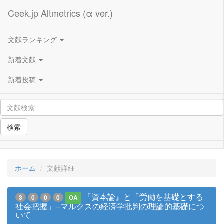
Ceek.jp Altmetrics (α ver.)
文献ランキング
新着文献
新着投稿
検索
ホーム
文献詳細
『資本論』と「労働を基礎とする
3
0
0
0
OA
社会把握」--マルクスの経済学批判の理論的基礎につ
いて