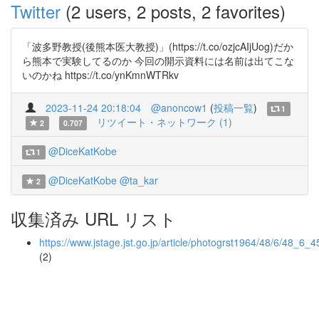
Twitter
(2 users, 2 posts, 2 favorites)
「波多野教授(後熊本医大教授)」(https://t.co/ozjcAIjUog)だか
ら熊本で実験してるのか 今回の開示資料には名前は出てこな
いのかね https://t.co/ynKmnWTRkv
2023-11-24 20:18:04
@anoncow1
(
投稿一覧
)
1
リツイート・ネットワーク (1)
2
0.707
@DiceKatKobe
1
@DiceKatKobe
@ta_kar
2
収集済み URL リスト
https://www.jstage.jst.go.jp/article/photogrst1964/48/6/48_6_4
(2)