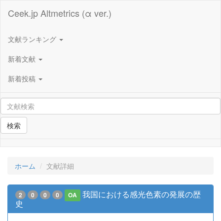
Ceek.jp Altmetrics (α ver.)
文献ランキング
新着文献
新着投稿
検索
ホーム
文献詳細
我国における感光色素の発展の歴
2
0
0
0
OA
史