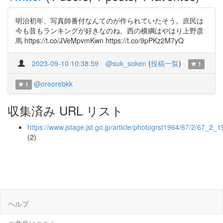
明治初年、写真師番付なんてのが作られていたそう。庶民は
今も昔もランキングが好きなのね。西の横綱はやはり上野彦
馬 https://t.co/JVeMpvmKwn https://t.co/9pPKz2M7yQ
2023-09-10 10:38:59
@suk_soken
(
投稿一覧
)
1
@oreorebkk
1
収集済み URL リスト
https://www.jstage.jst.go.jp/article/photogrst1964/67/2/67_2_1
(2)
ヘルプ