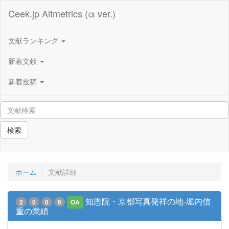
Ceek.jp Altmetrics (α ver.)
文献ランキング
新着文献
新着投稿
検索
ホーム
文献詳細
知恩院・京都写真発祥の地-堀内信
2
0
0
0
OA
重の業績