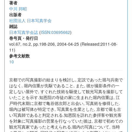
著者
中川 邦昭
出版者
社団法人 日本写真学会
雑誌
日本写真学会誌
(
ISSN:03695662
)
巻号頁・発行日
vol.67, no.2, pp.198-206, 2004-04-25 (Released:2011-08-
11)
参考文献数
10
京都での写真撮影の始まりを検討し, 定説であった堀与兵衛で
はなく, 堀内信重が先駆であること, また, 彼が撮影条件の一
定しない屋外で, すぐれた技術を駆使して観光写真を撮影して
いたことを示す.知恩院の寺徒の家に生まれた堀内信重は, 江
戸時代末期に京都で亀谷徳次郎と出会い, 写真術を修得した.
堀内は被写体が特定でき, 写真業を生業とした, 京都で最も古
い写真師であると判定される.知恩院を訪れた参拝客や観光客
を対象に写真撮影の営業を行なっていた彼は, 京都で初めての
観光写真家であったと考えられる.堀内の写真について, 当時