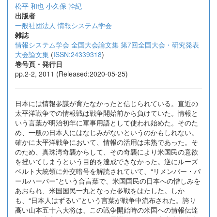
松平 和也
小久保 幹紀
出版者
一般社団法人 情報システム学会
雑誌
情報システム学会 全国大会論文集 第7回全国大会・研究発表
大会論文集
(
ISSN:24339318
)
巻号頁・発行日
pp.2-2, 2011 (Released:2020-05-25)
日本には情報参謀が育たなかったと信じられている。直近の
太平洋戦争での情報戦は戦争開始前から負けていた。情報と
いう言葉が明治初年に軍事用語として使われ始めた。そのた
め、一般の日本人にはなじみがないというのかもしれない。
確かに太平洋戦争において、情報の活用は未熟であった。そ
のため、真珠湾奇襲からして、その奇襲により米国民の意欲
を挫いてしまうという目的を達成できなかった。逆にルーズ
ベルト大統領に外交暗号を解読されていて、“リメンバー・パ
ールハーバー”という合言葉で、米国国民の日本への憎しみを
あおられ、米国国民一丸となった参戦をはたした。しか
も、“日本人はずるい”という言葉が戦争中流布された。誇り
高い山本五十六大将は、この戦争開始時の米国への情報伝達