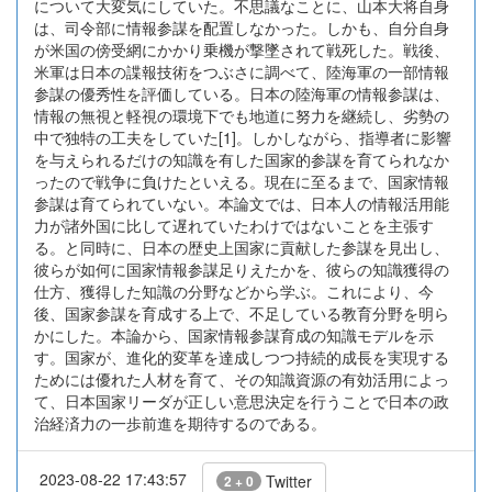
について大変気にしていた。不思議なことに、山本大将自身
は、司令部に情報参謀を配置しなかった。しかも、自分自身
が米国の傍受網にかかり乗機が撃墜されて戦死した。戦後、
米軍は日本の諜報技術をつぶさに調べて、陸海軍の一部情報
参謀の優秀性を評価している。日本の陸海軍の情報参謀は、
情報の無視と軽視の環境下でも地道に努力を継続し、劣勢の
中で独特の工夫をしていた[1]。しかしながら、指導者に影響
を与えられるだけの知識を有した国家的参謀を育てられなか
ったので戦争に負けたといえる。現在に至るまで、国家情報
参謀は育てられていない。本論文では、日本人の情報活用能
力が諸外国に比して遅れていたわけではないことを主張す
る。と同時に、日本の歴史上国家に貢献した参謀を見出し、
彼らが如何に国家情報参謀足りえたかを、彼らの知識獲得の
仕方、獲得した知識の分野などから学ぶ。これにより、今
後、国家参謀を育成する上で、不足している教育分野を明ら
かにした。本論から、国家情報参謀育成の知識モデルを示
す。国家が、進化的変革を達成しつつ持続的成長を実現する
ためには優れた人材を育て、その知識資源の有効活用によっ
て、日本国家リーダが正しい意思決定を行うことで日本の政
治経済力の一歩前進を期待するのである。
2023-08-22 17:43:57
Twitter
2 + 0