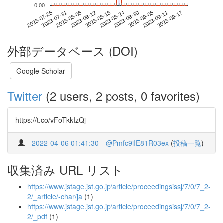
0.00
2023-09-11
2023-07-25
2023-08-12
2023-08-30
2023-09-17
2023-07-31
2023-08-18
2023-09-05
2023-08-06
2023-08-24
外部データベース (DOI)
Google Scholar
Twitter
(2 users, 2 posts, 0 favorites)
https://t.co/vFoTkkIzQj
2022-04-06 01:41:30
@Pmfc9iIE81R03ex
(
投稿一覧
)
収集済み URL リスト
https://www.jstage.jst.go.jp/article/proceedingsissj/7/0/7_2-
2/_article/-char/ja
(1)
https://www.jstage.jst.go.jp/article/proceedingsissj/7/0/7_2-
2/_pdf
(1)