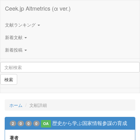
Ceek.jp Altmetrics (α ver.)
文献ランキング
新着文献
新着投稿
検索
ホーム
文献詳細
歴史から学ぶ国家情報参謀の育成
2
0
0
0
OA
著者