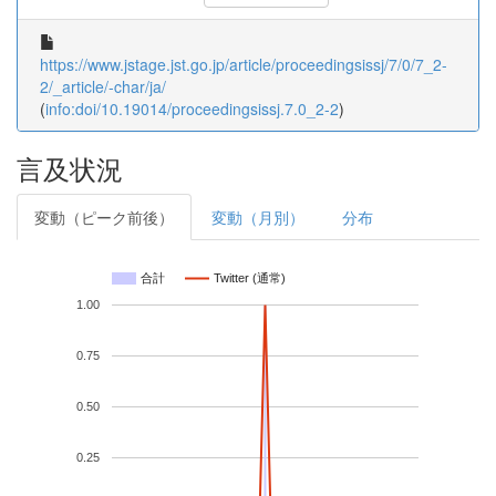
https://www.jstage.jst.go.jp/article/proceedingsissj/7/0/7_2-
2/_article/-char/ja/
(
info:doi/10.19014/proceedingsissj.7.0_2-2
)
言及状況
変動（ピーク前後）
変動（月別）
分布
合計
Twitter (通常)
1.00
0.75
0.50
0.25