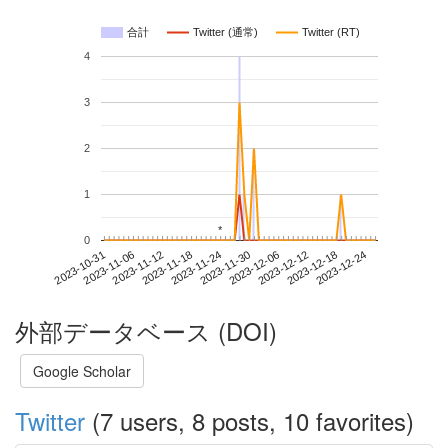
合計
Twitter (通常)
Twitter (RT)
4
3
2
1
*
*
0
2023-12-18
2023-10-31
2023-11-18
2023-12-06
2023-12-24
2023-11-06
2023-11-24
2023-12-12
2023-11-12
2023-11-30
外部データベース (DOI)
Google Scholar
Twitter
(7 users, 8 posts, 10 favorites)