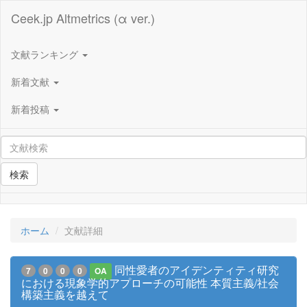
Ceek.jp Altmetrics (α ver.)
文献ランキング
新着文献
新着投稿
検索
ホーム
文献詳細
同性愛者のアイデンティティ研究
7
0
0
0
OA
における現象学的アプローチの可能性 本質主義/社会
構築主義を越えて