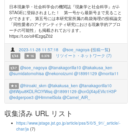
日本現象学・社会科学会の機関誌『現象学と社会科学』がJ-
STAGEに登録されました！ 第一号から最新号まで見ること
ができます。 第五号には本研究室所属の島袋海理の投稿論文
「同性愛者のアイデンティティ研究における現象学的アプロ
ーチの可能性」も掲載されております。
https://t.co/oiHEzgqZ02
2023-11-28 11:57:18
@soe_nagoya
(
投稿一覧
)
リツイート・ネットワーク (7)
8
16
0.378
@soe_nagoya
@tanakagorilla10
@takakusa_ken
7
@sumidatomohisa
@nekonoizumi
@18991129
@morita11
@hiroaki_skm
@takakusa_ken
@tanakagorilla10
9
@8Wpu8KDLRCtYWsq
@18991129
@cnGjX4pEVlc1H3P
@edgerpoe3
@HimmelSola
@Camel_AIR_
収集済み URL リスト
https://www.jstage.jst.go.jp/article/pss/5/0/5_91/_article/-
char/ja
(7)