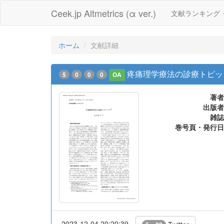
Ceek.jp Altmetrics (α ver.)
文献ランキング
ホーム
文献詳細
疼痛理学療法の診療トピッ
5
0
0
0
OA
著者
出版者
雑誌
巻号頁・発行日
2023-12-04 20:20:39