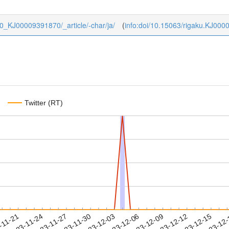
8/40_KJ00009391870/_article/-char/ja/
(
info:doi/10.15063/rigaku.KJ00
Twitter (RT)
2023-12-12
2023-12-15
2023-12
-11-21
2
2023-11-24
2023-11-27
2023-11-30
2023-12-03
2023-12-06
2023-12-09