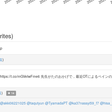
rites)
p
覧
)
ps://t.co/mGVeIwFme6 先生がたのおかげで，最近OTによるペ
覧
)
14
@akki06221025
@taqutyun
@TyamadaPT
@ka37nassyi59_f7
@hisa_