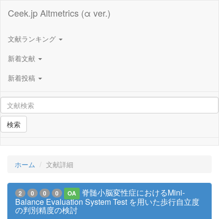
Ceek.jp Altmetrics (α ver.)
文献ランキング
新着文献
新着投稿
検索
ホーム
文献詳細
脊髄小脳変性症におけるMini-
2
0
0
0
OA
Balance Evaluation System Test を用いた歩行自立度
の判別精度の検討