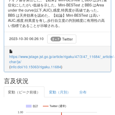
症化にしたがい低値を示した。Mini-BESTest とBBS はArea
under the curve(以下,AUC),感度,特異度が高値であった。
BBS は天井効果を認めた。【結論】Mini-BESTest は高い
AUC,感度,特異度を有し,歩行自立度の判別精度に有用性の高
い指標であることが示唆される。
2023-10-30 06:26:10
Twitter
2 + 7
https://www.jstage.jst.go.jp/article/rigaku/47/3/47_11684/_article/-
char/ja/
(
info:doi/10.15063/rigaku.11684
)
言及状況
変動（ピーク前後）
変動（月別）
分布
合計
Twitter (通常)
1.00