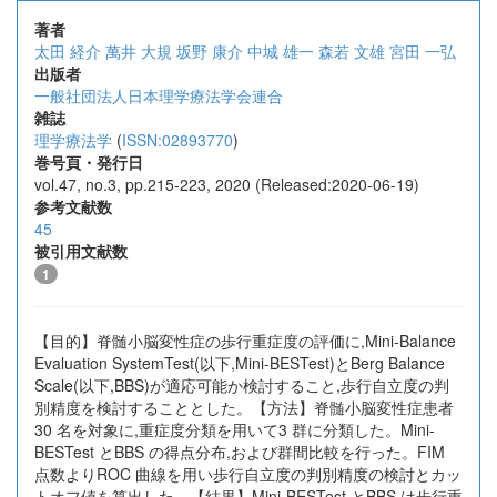
著者
太田 経介
萬井 大規
坂野 康介
中城 雄一
森若 文雄
宮田 一弘
出版者
一般社団法人日本理学療法学会連合
雑誌
理学療法学
(
ISSN:02893770
)
巻号頁・発行日
vol.47, no.3, pp.215-223, 2020 (Released:2020-06-19)
参考文献数
45
被引用文献数
1
【目的】脊髄小脳変性症の歩行重症度の評価に,Mini-Balance
Evaluation SystemTest(以下,Mini-BESTest)とBerg Balance
Scale(以下,BBS)が適応可能か検討すること,歩行自立度の判
別精度を検討することとした。【方法】脊髄小脳変性症患者
30 名を対象に,重症度分類を用いて3 群に分類した。Mini-
BESTest とBBS の得点分布,および群間比較を行った。FIM
点数よりROC 曲線を用い歩行自立度の判別精度の検討とカッ
トオフ値を算出した。【結果】Mini-BESTest とBBS は歩行重