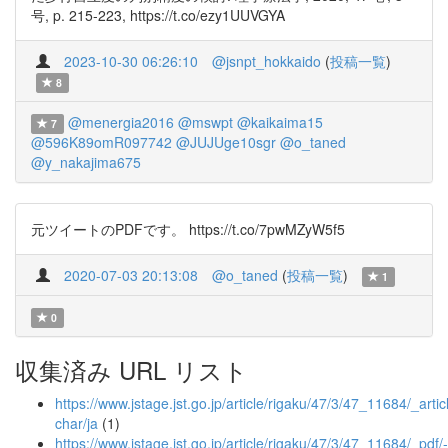
号, p. 215-223, https://t.co/ezy1UUVGYA
2023-10-30 06:26:10
@jsnpt_hokkaido
(
投稿一覧
)
8
@menergia2016
@mswpt
@kaikaima15
7
@596K89omR097742
@JUJUge10sgr
@o_taned
@y_nakajima675
元ツイートのPDFです。 https://t.co/7pwMZyW5f5
2020-07-03 20:13:08
@o_taned
(
投稿一覧
)
1
0
収集済み URL リスト
https://www.jstage.jst.go.jp/article/rigaku/47/3/47_11684/_articl
char/ja
(1)
https://www.jstage.jst.go.jp/article/rigaku/47/3/47_11684/_pdf/-