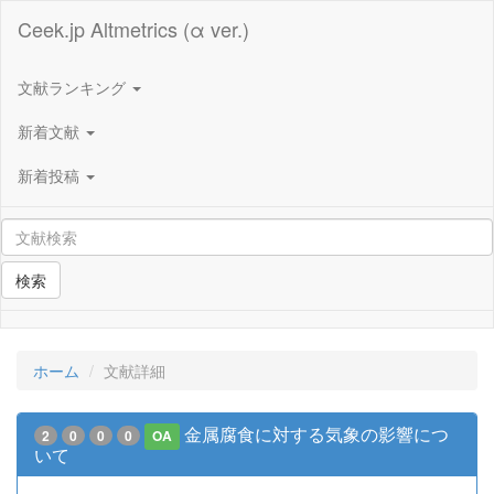
Ceek.jp Altmetrics (α ver.)
文献ランキング
新着文献
新着投稿
検索
ホーム
文献詳細
金属腐食に対する気象の影響につ
2
0
0
0
OA
いて