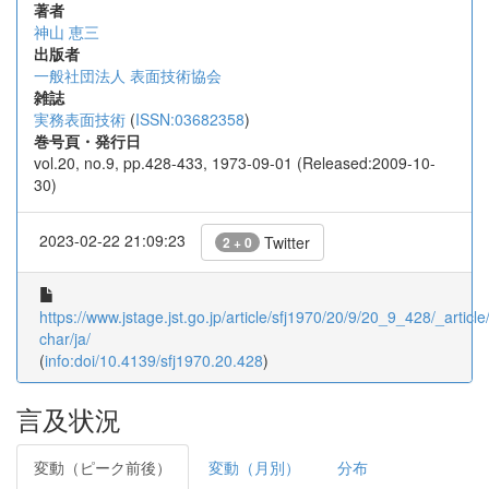
著者
神山 恵三
出版者
一般社団法人 表面技術協会
雑誌
実務表面技術
(
ISSN:03682358
)
巻号頁・発行日
vol.20, no.9, pp.428-433, 1973-09-01 (Released:2009-10-
30)
2023-02-22 21:09:23
Twitter
2 + 0
https://www.jstage.jst.go.jp/article/sfj1970/20/9/20_9_428/_article/
char/ja/
(
info:doi/10.4139/sfj1970.20.428
)
言及状況
変動（ピーク前後）
変動（月別）
分布