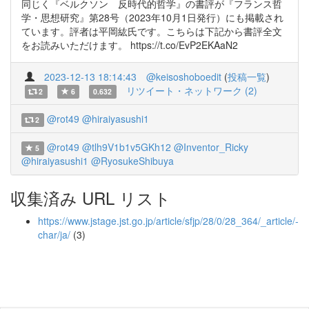
同じく『ベルクソン 反時代的哲学』の書評が『フランス哲
学・思想研究』第28号（2023年10月1日発行）にも掲載され
ています。評者は平岡紘氏です。こちらは下記から書評全文
をお読みいただけます。 https://t.co/EvP2EKAaN2
2023-12-13 18:14:43
@keisoshoboedit
(
投稿一覧
)
リツイート・ネットワーク (2)
2
6
0.632
@rot49
@hiraiyasushi1
2
@rot49
@tlh9V1b1v5GKh12
@Inventor_Ricky
5
@hiraiyasushi1
@RyosukeShibuya
収集済み URL リスト
https://www.jstage.jst.go.jp/article/sfjp/28/0/28_364/_article/-
char/ja/
(3)