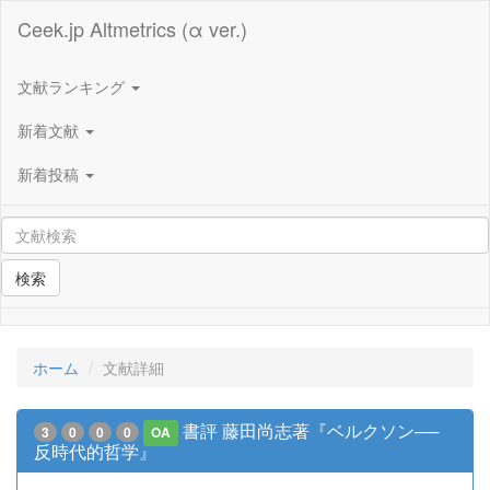
Ceek.jp Altmetrics (α ver.)
文献ランキング
新着文献
新着投稿
検索
ホーム
文献詳細
書評 藤田尚志著『ベルクソン──
3
0
0
0
OA
反時代的哲学』