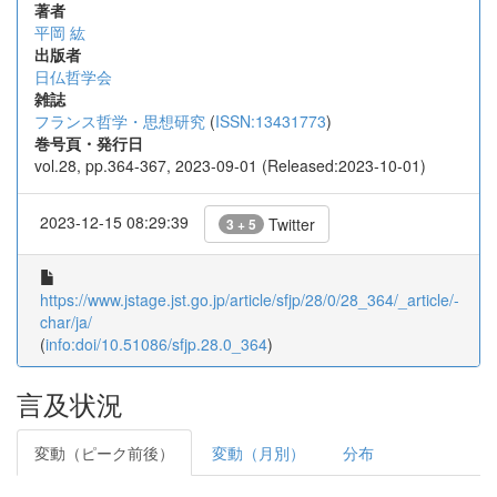
著者
平岡 紘
出版者
日仏哲学会
雑誌
フランス哲学・思想研究
(
ISSN:13431773
)
巻号頁・発行日
vol.28, pp.364-367, 2023-09-01 (Released:2023-10-01)
2023-12-15 08:29:39
Twitter
3 + 5
https://www.jstage.jst.go.jp/article/sfjp/28/0/28_364/_article/-
char/ja/
(
info:doi/10.51086/sfjp.28.0_364
)
言及状況
変動（ピーク前後）
変動（月別）
分布