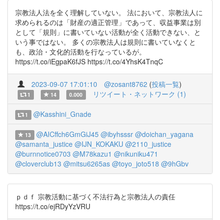
宗教法人法を全く理解していない。 法において、宗教法人に
求められるのは「財産の適正管理」であって、収益事業は別
として「規則」に書いていない活動が全く活動できない、と
いう事ではない。 多くの宗教法人は規則に書いていなくと
も、政治・文化的活動を行なっているが。
https://t.co/iEgpaK6fJS https://t.co/4YhsK4TnqC
2023-09-07 17:01:10
@zosant8762
(
投稿一覧
)
リツイート・ネットワーク (1)
1
14
0.000
@Kasshini_Gnade
1
@AICffch6GmGiJ45
@ibyhsssr
@doichan_yagana
13
@samanta_justice
@IJN_KOKAKU
@2110_justice
@burnnotice0703
@M78kazu1
@nikuniku471
@cloverclub13
@mitsu6265as
@toyo_joto518
@9hGbv
ｐｄｆ 宗教活動に基づく不法行為と宗教法人の責任
https://t.co/ejRDyYzVRU