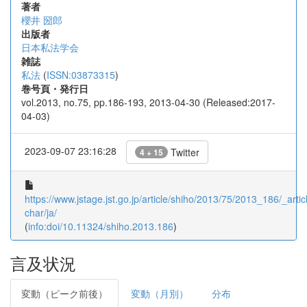
著者
櫻井 圀郎
出版者
日本私法学会
雑誌
私法
(
ISSN:03873315
)
巻号頁・発行日
vol.2013, no.75, pp.186-193, 2013-04-30 (Released:2017-
04-03)
2023-09-07 23:16:28
Twitter
4 + 15
https://www.jstage.jst.go.jp/article/shiho/2013/75/2013_186/_articl
char/ja/
(
info:doi/10.11324/shiho.2013.186
)
言及状況
変動（ピーク前後）
変動（月別）
分布