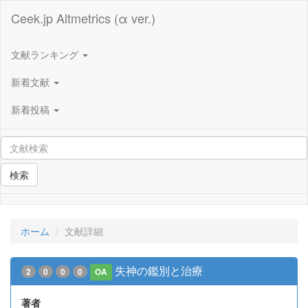
Ceek.jp Altmetrics (α ver.)
文献ランキング
新着文献
新着投稿
検索
ホーム
文献詳細
失神の鑑別と治療
2
0
0
0
OA
著者