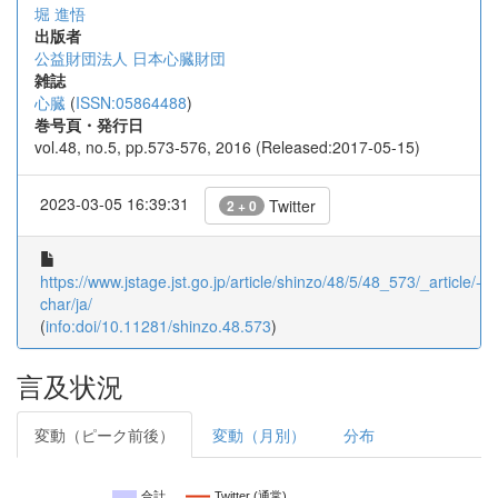
堀 進悟
出版者
公益財団法人 日本心臓財団
雑誌
心臓
(
ISSN:05864488
)
巻号頁・発行日
vol.48, no.5, pp.573-576, 2016 (Released:2017-05-15)
2023-03-05 16:39:31
Twitter
2 + 0
https://www.jstage.jst.go.jp/article/shinzo/48/5/48_573/_article/-
char/ja/
(
info:doi/10.11281/shinzo.48.573
)
言及状況
変動（ピーク前後）
変動（月別）
分布
合計
Twitter (通常)