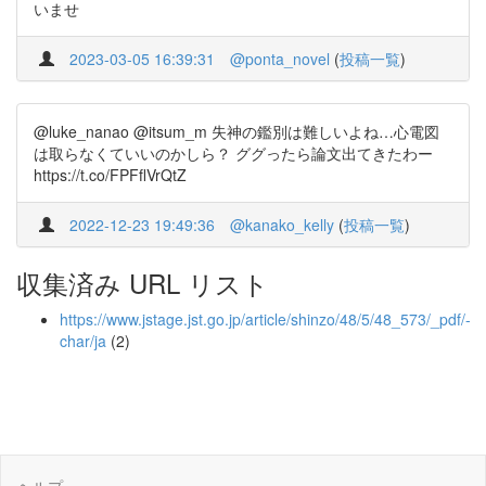
いませ
2023-03-05 16:39:31
@ponta_novel
(
投稿一覧
)
@luke_nanao @itsum_m 失神の鑑別は難しいよね…心電図
は取らなくていいのかしら？ ググったら論文出てきたわー
https://t.co/FPFflVrQtZ
2022-12-23 19:49:36
@kanako_kelly
(
投稿一覧
)
収集済み URL リスト
https://www.jstage.jst.go.jp/article/shinzo/48/5/48_573/_pdf/-
char/ja
(2)
ヘルプ