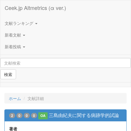
Ceek.jp Altmetrics (α ver.)
文献ランキング
新着文献
新着投稿
検索
ホーム
文献詳細
三島由紀夫に関する病跡学的試論
2
0
0
0
OA
著者