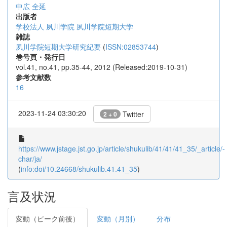
中広 全延
出版者
学校法人 夙川学院 夙川学院短期大学
雑誌
夙川学院短期大学研究紀要
(
ISSN:02853744
)
巻号頁・発行日
vol.41, no.41, pp.35-44, 2012 (Released:2019-10-31)
参考文献数
16
2023-11-24 03:30:20
Twitter
2 + 0
https://www.jstage.jst.go.jp/article/shukulib/41/41/41_35/_article/-
char/ja/
(
info:doi/10.24668/shukulib.41.41_35
)
言及状況
変動（ピーク前後）
変動（月別）
分布