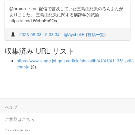
@aruma_zirou 配信で言及していた三島由紀夫のろんぶんが
ありました。 三島由紀夫に関する病跡学的試論
https://t.co/1WbbpEa9Os
2023-06-08 15:03:34
@AychellR
(
投稿一覧
)
収集済み URL リスト
https://www.jstage.jst.go.jp/article/shukulib/41/41/41_35/_pdf/-
char/ja
(2)
ヘルプ
ご意見はこちら
TechTech Inc.