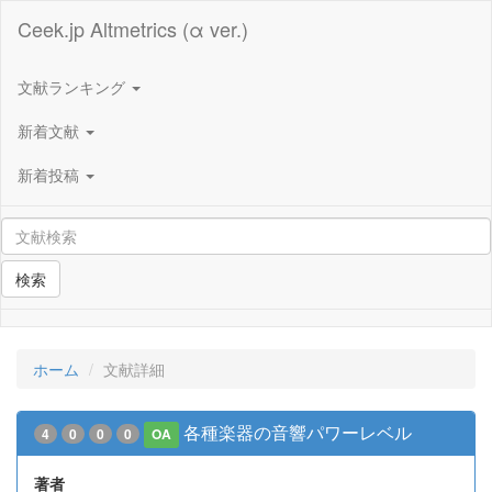
Ceek.jp Altmetrics (α ver.)
文献ランキング
新着文献
新着投稿
検索
ホーム
文献詳細
各種楽器の音響パワーレベル
4
0
0
0
OA
著者