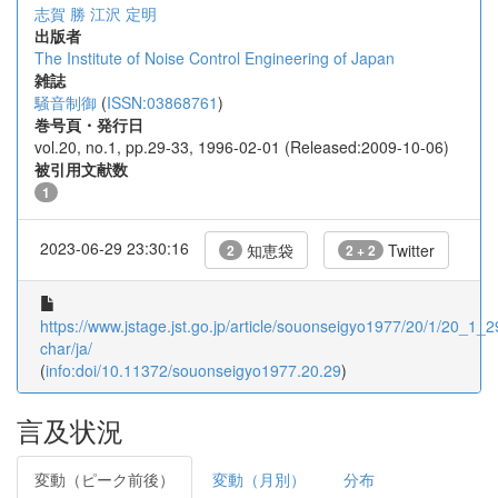
志賀 勝
江沢 定明
出版者
The Institute of Noise Control Engineering of Japan
雑誌
騒音制御
(
ISSN:03868761
)
巻号頁・発行日
vol.20, no.1, pp.29-33, 1996-02-01 (Released:2009-10-06)
被引用文献数
1
2023-06-29 23:30:16
知恵袋
Twitter
2
2 + 2
https://www.jstage.jst.go.jp/article/souonseigyo1977/20/1/20_1_29
char/ja/
(
info:doi/10.11372/souonseigyo1977.20.29
)
言及状況
変動（ピーク前後）
変動（月別）
分布