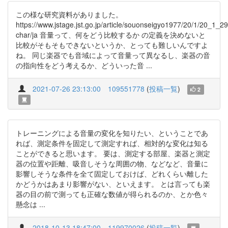
この様な研究資料がありました。
https://www.jstage.jst.go.jp/article/souonseigyo1977/20/1/20_1_29
char/ja 音量って、何をどう比較するか の定義を決めないと
比較がそもそもできないというか、とっても難しいんですよ
ね。 同じ楽器でも音域によって音量って異なるし、楽器の音
の指向性をどう考えるか、どういった音 ...
2021-07-26 23:13:00
109551778
(
投稿一覧
)
2
トレーニングによる音量の変化を知りたい、ということであ
れば、測定条件を固定して測定すれば、相対的な変化は知る
ことができると思います。 要は、測定する部屋、楽器と測定
器の位置や距離、吸音しそうな周囲の物、などなど、音量に
影響しそうな条件を全て固定しておけば、どれくらい離した
かどうかはあまり影響がない、といえます。 とは言っても楽
器の目の前で測っても正確な数値が得られるのか、とか色々
懸念は ...
2018-10-13 18:47:00
119970026
(
投稿一覧
)