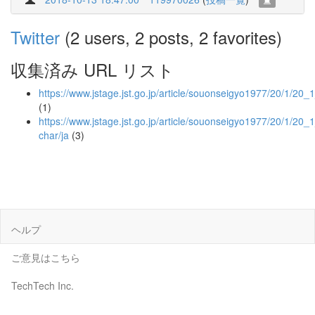
Twitter
(2 users, 2 posts, 2 favorites)
収集済み URL リスト
https://www.jstage.jst.go.jp/article/souonseigyo1977/20/1/20_
(1)
https://www.jstage.jst.go.jp/article/souonseigyo1977/20/1/20_
char/ja
(3)
ヘルプ
ご意見はこちら
TechTech Inc.