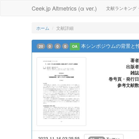
Ceek.jp Altmetrics (α ver.)
文献ランキング
ホーム
文献詳細
本シンポジウムの背景と
20
0
0
0
OA
著者
出版者
雑誌
巻号頁・発行日
参考文献数
2023-11-16 03:25:55