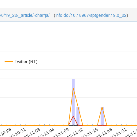
/0/19_22/_article/-char/ja/
(
info:doi/10.18967/sptgender.19.0_22
)
Twitter (RT)
2023-11-18
2023-11-21
2023-11
-10-28
2
2023-10-31
2023-11-03
2023-11-06
2023-11-09
2023-11-12
2023-11-15