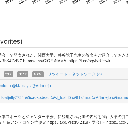
vorites)
学会」で発表された、関西大学、井谷聡子先生の論文もご紹介しておきま
7 https://t.co/GlQFkNAMVI https://t.co/ogvIvrUHwk
リツイート・ネットワーク (8)
7
12
0.224
mienn
@kk_says
@Artanejp
loatjelly7731
@isaokodesu
@ki_toshi5
@81s4ma
@Artanejp
@imamu
日本スポーツとジェンダー学会」に登壇された際の内容を関西大学の井谷
アンドロゲン症規定 https://t.co/VRbK4ZzBI7 学会HP https://t.co/Sl