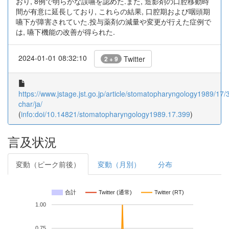
おり, 8例で明らかな誤嚥を認めた.また, 造影剤の口腔移動時
間が有意に延長しており, これらの結果, 口腔期および咽頭期
嚥下が障害されていた.投与薬剤の減量や変更が行えた症例で
は, 嚥下機能の改善が得られた.
2024-01-01 08:32:10
Twitter
2 + 9
https://www.jstage.jst.go.jp/article/stomatopharyngology1989/17/
char/ja/
(
info:doi/10.14821/stomatopharyngology1989.17.399
)
言及状況
変動（ピーク前後）
変動（月別）
分布
合計
Twitter (通常)
Twitter (RT)
1.00
0.75