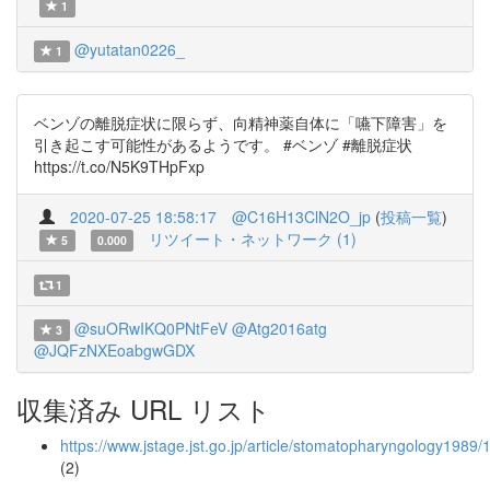
1
@yutatan0226_
1
ベンゾの離脱症状に限らず、向精神薬自体に「嚥下障害」を
引き起こす可能性があるようです。 #ベンゾ #離脱症状
https://t.co/N5K9THpFxp
2020-07-25 18:58:17
@C16H13ClN2O_jp
(
投稿一覧
)
リツイート・ネットワーク (1)
5
0.000
1
@suORwIKQ0PNtFeV
@Atg2016atg
3
@JQFzNXEoabgwGDX
収集済み URL リスト
https://www.jstage.jst.go.jp/article/stomatopharyngology1989
(2)