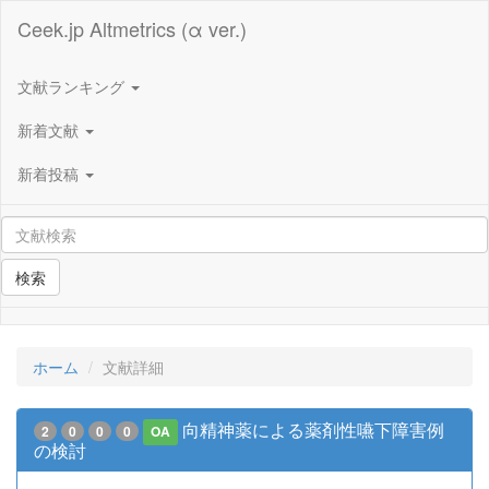
Ceek.jp Altmetrics (α ver.)
文献ランキング
新着文献
新着投稿
検索
ホーム
文献詳細
向精神薬による薬剤性嚥下障害例
2
0
0
0
OA
の検討