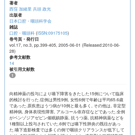
著者
西窪 加緒里
兵頭 政光
出版者
日本口腔・咽頭科学会
雑誌
口腔・咽頭科
(
ISSN:09175105
)
巻号頁・発行日
vol.17, no.3, pp.399-405, 2005-06-01 (Released:2010-06-
28)
参考文献数
14
被引用文献数
1
向精神薬の投与により嚥下障害をきたした15例について臨床
的検討を行った.症例は男性9例, 女性6例で年齢は平均65.6歳
であった.原疾患はうつ病が10例と最も多く, その他は, 非定型
精神病, 身体表現性障害, アルコール依存症などであった.全例
がベンゾジアゼピン催眠鎮静薬, 抗うつ薬, 抗精神病薬などを
1種類以上投与されていた.6例では嚥下性肺炎の既往があっ
た.嚥下造影検査では多くの例で咽頭クリアランスが低下して