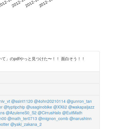
-09
012-10-12
2012-10-15
2012-10-18
2012-10-21
」のpdfやっと見つけた〜！！ 面白そう！！
iv_vt
@ssint1120
@4ohn20210114
@gunron_tan
er
@typtipchip
@usaginobike
@XX62
@wakapaijazz
ns
@AzuleneS0_S2
@CirrusHalo
@EuitMath
m00
@math_ter0713
@mignon_comb
@narushinn
otter
@yaki_zakana_2