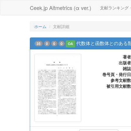
Ceek.jp Altmetrics (α ver.)
文献ランキング
ホーム
文献詳細
代数体と函数体とのある
35
0
0
0
OA
著者
出版者
雑誌
巻号頁・発行日
参考文献数
被引用文献数