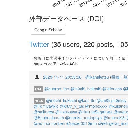
2012-09-03
2012-09-06
2012-09-09
2012
2012-08-28
2012-08-31
外部データベース (DOI)
Google Scholar
Twitter
(35 users, 220 posts, 105 
数論Ⅱに岩澤主予想のアイディアについて詳しく知り
https://t.co/Pu6wNsiAWb
2023-11-11 20:59:56
@ikahakatsu
(
投稿一覧
@gunron_tan
@m0chi_kokeshi
@tatenoso
@M
4
@m0chi_kokeshi
@kan_9n
@sm0kym0nkey
55
@TomiyaAkio
@krutr_y_tus
@monoxxxx
@kusanom
@ballforest
@nishizawa
@HajimeSugahara
@taten
@Euphoniumath
@eureka_metaphys
@funanaki3
@
@nonnonnoriben
@paper3510mm
@refrigerat_mat