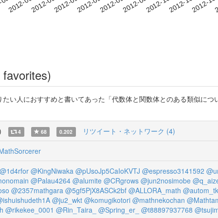
2012-10-03
2012-10-06
2012-10
-09-12
2
2012-09-15
2012-09-18
2012-09-21
2012-09-24
2012-09-27
2012-09-30
favorites)
たい人におすすめと書いてあった「代数体と関数体とのある類似について
)
リツイート・ネットワーク (4)
4
68
0.202
athSorcerer
@1d4rfor
@KingNiwaka
@pUsoJp5CaIoKVTJ
@espresso3141592
@un
onomain
@Palau4264
@alumite
@CRgrows
@jun2nosimobe
@q_aiz
oso
@2357mathgara
@5gf5PjX8ASCk2bf
@ALLORA_math
@autom_tk
ishuishudeth1A
@ju2_wkt
@komugikotori
@mathnekochan
@Mathta
h
@rikekee_0001
@Rin_Taira_
@Spring_er_
@t88897937768
@tsujim