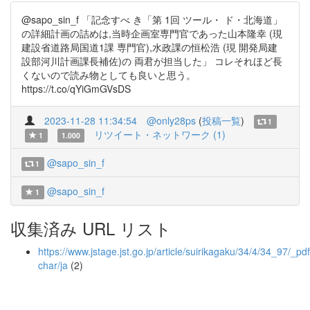
@sapo_sin_f 「記念すべ き「第 1回 ツール・ ド・北海道」
の詳細計画の詰めは,当時企画室専門官であった山本隆幸 (現
建設省道路局国道1課 専門官),水政課の恒松浩 (現 開発局建
設部河川計画課長補佐)の 両君が担当した」 コレそれほど長
くないので読み物としても良いと思う。
https://t.co/qYiGmGVsDS
2023-11-28 11:34:54
@only28ps
(
投稿一覧
)
1
リツイート・ネットワーク (1)
1
1.000
@sapo_sin_f
1
@sapo_sin_f
1
収集済み URL リスト
https://www.jstage.jst.go.jp/article/suirikagaku/34/4/34_97/_pdf
char/ja
(2)