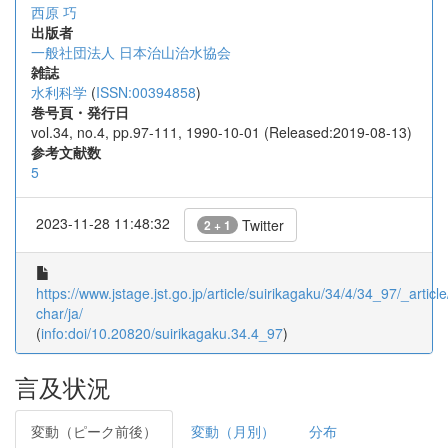
西原 巧
出版者
一般社団法人 日本治山治水協会
雑誌
水利科学
(
ISSN:00394858
)
巻号頁・発行日
vol.34, no.4, pp.97-111, 1990-10-01 (Released:2019-08-13)
参考文献数
5
2023-11-28 11:48:32
Twitter
2 + 1
https://www.jstage.jst.go.jp/article/suirikagaku/34/4/34_97/_article
char/ja/
(
info:doi/10.20820/suirikagaku.34.4_97
)
言及状況
変動（ピーク前後）
変動（月別）
分布