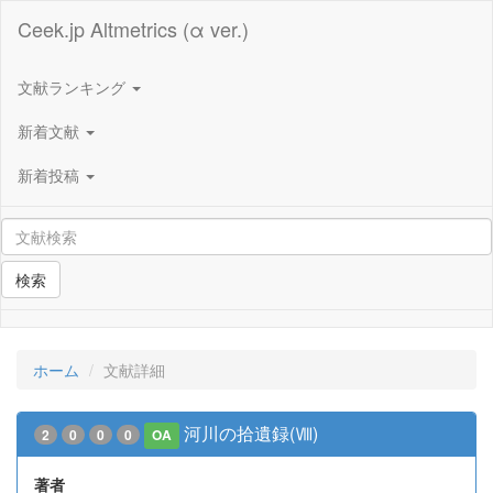
Ceek.jp Altmetrics (α ver.)
文献ランキング
新着文献
新着投稿
検索
ホーム
文献詳細
河川の拾遺録(Ⅷ)
2
0
0
0
OA
著者