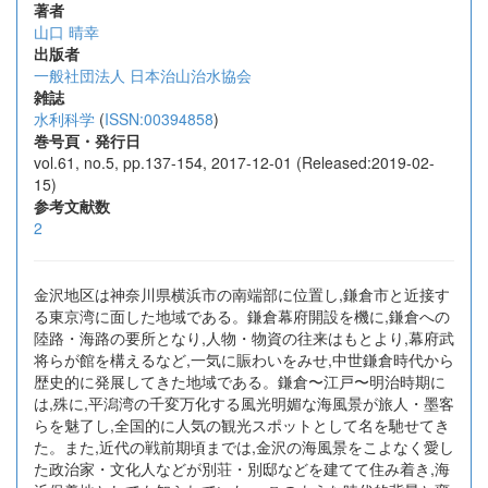
著者
山口 晴幸
出版者
一般社団法人 日本治山治水協会
雑誌
水利科学
(
ISSN:00394858
)
巻号頁・発行日
vol.61, no.5, pp.137-154, 2017-12-01 (Released:2019-02-
15)
参考文献数
2
金沢地区は神奈川県横浜市の南端部に位置し,鎌倉市と近接す
る東京湾に面した地域である。鎌倉幕府開設を機に,鎌倉への
陸路・海路の要所となり,人物・物資の往来はもとより,幕府武
将らが館を構えるなど,一気に賑わいをみせ,中世鎌倉時代から
歴史的に発展してきた地域である。鎌倉〜江戸〜明治時期に
は,殊に,平潟湾の千変万化する風光明媚な海風景が旅人・墨客
らを魅了し,全国的に人気の観光スポットとして名を馳せてき
た。また,近代の戦前期頃までは,金沢の海風景をこよなく愛し
た政治家・文化人などが別荘・別邸などを建てて住み着き,海