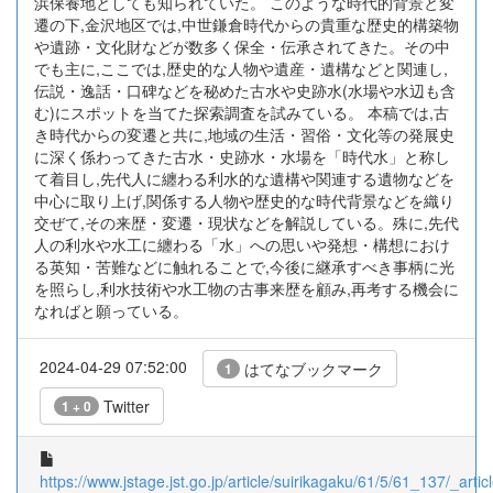
浜保養地としても知られていた。 このような時代的背景と変
遷の下,金沢地区では,中世鎌倉時代からの貴重な歴史的構築物
や遺跡・文化財などが数多く保全・伝承されてきた。その中
でも主に,ここでは,歴史的な人物や遺産・遺構などと関連し,
伝説・逸話・口碑などを秘めた古水や史跡水(水場や水辺も含
む)にスポットを当てた探索調査を試みている。 本稿では,古
き時代からの変遷と共に,地域の生活・習俗・文化等の発展史
に深く係わってきた古水・史跡水・水場を「時代水」と称し
て着目し,先代人に纏わる利水的な遺構や関連する遺物などを
中心に取り上げ,関係する人物や歴史的な時代背景などを織り
交ぜて,その来歴・変遷・現状などを解説している。殊に,先代
人の利水や水工に纏わる「水」への思いや発想・構想におけ
る英知・苦難などに触れることで,今後に継承すべき事柄に光
を照らし,利水技術や水工物の古事来歴を顧み,再考する機会に
なればと願っている。
2024-04-29 07:52:00
はてなブックマーク
1
Twitter
1 + 0
https://www.jstage.jst.go.jp/article/suirikagaku/61/5/61_137/_articl