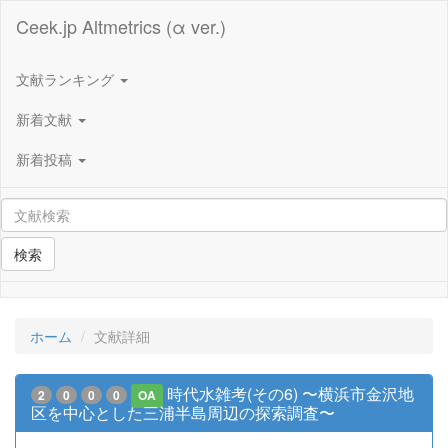
Ceek.jp Altmetrics (α ver.)
文献ランキング
新着文献
新着投稿
検索
ホーム
文献詳細
時代水雑考(その6) 〜横浜市金沢地
2
0
0
0
OA
区を中心とした三浦半島周辺の探索調査〜