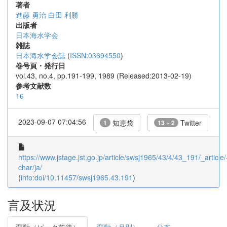
著者
進藤 勇治
白田 利勝
出版者
日本海水学会
雑誌
日本海水学会誌
(
ISSN:03694550
)
巻号頁・発行日
vol.43, no.4, pp.191-199, 1989 (Released:2013-02-19)
参考文献数
16
2023-09-07 07:04:56
知恵袋
Twitter
1
13 + 2
https://www.jstage.jst.go.jp/article/swsj1965/43/4/43_191/_article/
char/ja/
(
info:doi/10.11457/swsj1965.43.191
)
言及状況