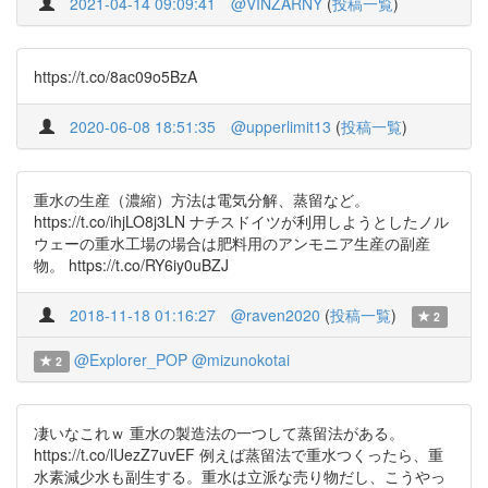
2021-04-14 09:09:41
@VINZARNY
(
投稿一覧
)
https://t.co/8ac09o5BzA
2020-06-08 18:51:35
@upperlimit13
(
投稿一覧
)
重水の生産（濃縮）方法は電気分解、蒸留など。
https://t.co/ihjLO8j3LN ナチスドイツが利用しようとしたノル
ウェーの重水工場の場合は肥料用のアンモニア生産の副産
物。 https://t.co/RY6iy0uBZJ
2018-11-18 01:16:27
@raven2020
(
投稿一覧
)
2
@Explorer_POP
@mizunokotai
2
凄いなこれｗ 重水の製造法の一つして蒸留法がある。
https://t.co/lUezZ7uvEF 例えば蒸留法で重水つくったら、重
水素減少水も副生する。重水は立派な売り物だし、こうやっ