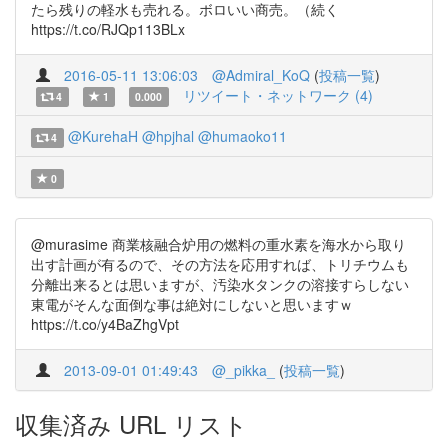
たら残りの軽水も売れる。ボロいい商売。（続く
https://t.co/RJQp113BLx
2016-05-11 13:06:03
@Admiral_KoQ
(
投稿一覧
)
リツイート・ネットワーク (4)
4
1
0.000
@KurehaH
@hpjhal
@humaoko11
4
0
@murasime 商業核融合炉用の燃料の重水素を海水から取り
出す計画が有るので、その方法を応用すれば、トリチウムも
分離出来るとは思いますが、汚染水タンクの溶接すらしない
東電がそんな面倒な事は絶対にしないと思いますｗ
https://t.co/y4BaZhgVpt
2013-09-01 01:49:43
@_pikka_
(
投稿一覧
)
収集済み URL リスト