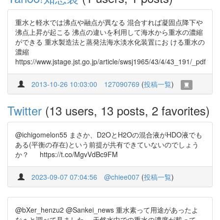
重水と軽水では沸点や融点が異なる 混合すれば凝固点降下や
沸点上昇が起こる 沸点の違いを利用して海水から重水の濃縮
ができる 重水製造法と蒸発法海水淡水化装置にお ける重水の
濃縮
https://www.jstage.jst.go.jp/article/swsj1965/43/4/43_191/_pdf
2013-10-26 10:03:00
127090769
(
投稿一覧
)
Twitter
(13 users, 13 posts, 2 favorites)
@ichigomelon55 まさか、D2OとH2Oの混合液がHDO液でも
ある(平衡の存在)という前提が共有できていないのでしょう
か？ https://t.co/MgvVdBc9FM
2023-09-07 07:04:56
@chiee007
(
投稿一覧
)
@bXer_henzu2 @Sankei_news 重水素って用途があったよ
なぁと調べて見ました。 天然水中での重水の濃度が載って