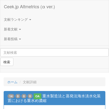
Ceek.jp Altmetrics (α ver.)
文献ランキング
新着文献
新着投稿
検索
ホーム
文献詳細
重水製造法と蒸発法海水淡水化装
14
0
0
0
OA
置における重水め濃縮