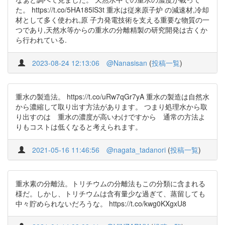
た。 https://t.co/5HA185lS3t 重水は従来原子炉 の減速材,冷却
材として多く使われ,原 子力発電技術を支える重要な物質の一
つであり,天然水等からの重水の分離精製の研究開発は古くか
ら行われている.
2023-08-24 12:13:06
@Nanasisan
(
投稿一覧
)
重水の製造法。 https://t.co/uRw7qGr7yA 重水の製造は自然水
から濃縮して取り出す方法があります。 つまり処理水から取
り出すのは 重水の濃度が高いわけですから 通常の方法よ
りもコストは低くなると考えられます。
2021-05-16 11:46:56
@nagata_tadanori
(
投稿一覧
)
重水素の分離法。トリチウムの分離法もこの分類に含まれる
様だ。しかし、トリチウムは含有量少な過ぎて、蒸留しても
中々貯められないだろうな。 https://t.co/kwg0KXgxU8