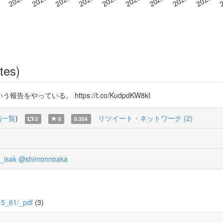
tes)
ている。 https://t.co/KudpdKW8kI
稿一覧
)
リツイート・ネットワーク (2)
3
6
0.354
isak
@shimonnoaka
/15_61/_pdf
(3)