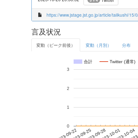
Twitter
3 + 4
https://www.jstage.jst.go.jp/article/taiikushi/15/
言及状況
変動（ピーク前後）
変動（月別）
分布
合計
Twitter (通常)
3
2
1
0
2023-09-28
2023-10-01
2023-10-04
2023
2023-09-22
2023-09-25