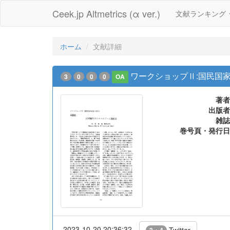
Ceek.jp Altmetrics (α ver.)
文献ランキング
ホーム
文献詳細
ワークショップⅡ:国民国
3
0
0
0
OA
著者
出版者
雑誌
巻号頁・発行日
2023-10-20 20:36:32