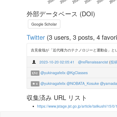
外部データベース (DOI)
Google Scholar
Twitter
(3 users, 3 posts, 4 favori
吉見俊哉が「近代権力のテクノロジーと運動会」という報告をやっ
2023-10-20 02:05:41
@reRenaissancist
(
投
@yukinagafelix
@KgClasses
2
@yukinagafelix
@NOBATA_Kosuke
@yamada_
4
収集済み URL リスト
https://www.jstage.jst.go.jp/article/taiikushi/15/0