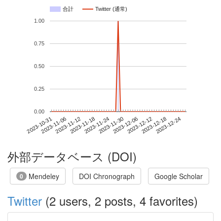
合計
Twitter (通常)
1.00
0.75
0.50
0.25
0.00
2023-12-18
2023-10-31
2023-11-18
2023-12-06
2023-12-24
2023-11-06
2023-11-24
2023-12-12
2023-11-12
2023-11-30
外部データベース (DOI)
Mendeley
DOI Chronograph
Google Scholar
0
Twitter
(2 users, 2 posts, 4 favorites)