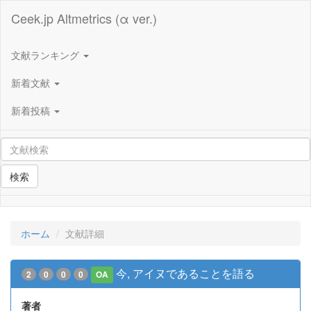
Ceek.jp Altmetrics (α ver.)
文献ランキング
新着文献
新着投稿
検索
ホーム
文献詳細
今, アイヌであることを語る
2
0
0
0
OA
著者