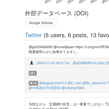
外部データベース (DOI)
Google Scholar
Twitter
(6 users, 6 posts, 13 favo
@jp333666999 @noradjapan https
開通後明らかに効果出てますし。
2024-01-05 08:57:24
@wQIWbBH1xLedttc
(
1
@fjegjugryhsr012
@8_mart
@Bz_pleasure1
12
@rniAQb379xVEjhM
@rokuhachikei
当然ながら「交通網の拡充」は一要素でしかない 下
で https://t.co/DxnLgX3iRI