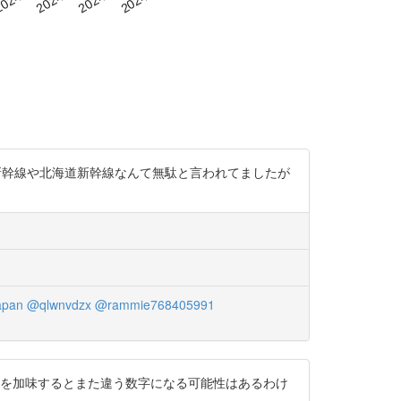
です。実際北陸新幹線や北海道新幹線なんて無駄と言われてましたが
apan
@qlwnvdzx
@rammie768405991
れを加味するとまた違う数字になる可能性はあるわけ