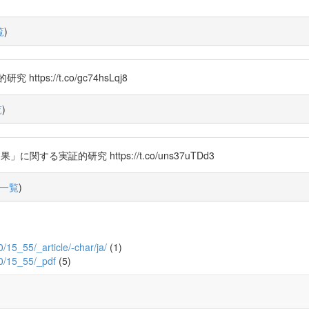
覧
)
s://t.co/gc74hsLqj8
覧
)
」に関する実証的研究 https://t.co/uns37uTDd3
一覧
)
/0/15_55/_article/-char/ja/
(1)
5/0/15_55/_pdf
(5)