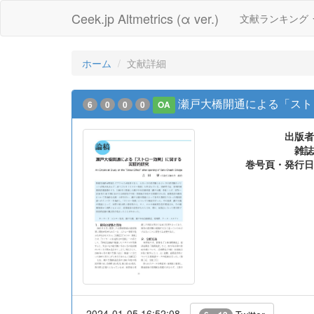
Ceek.jp Altmetrics (α ver.)
文献ランキング
ホーム
文献詳細
瀬戸大橋開通による「スト
6
0
0
0
OA
出版者
雑誌
巻号頁・発行日
2024-01-05 16:52:08