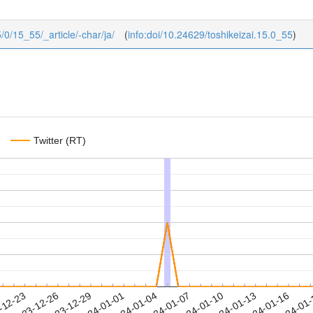
5/0/15_55/_article/-char/ja/
(
info:doi/10.24629/toshikeizai.15.0_55
)
Twitter (RT)
2024-01-13
2024-01-16
2024-01
-12-23
2
2023-12-26
2023-12-29
2024-01-01
2024-01-04
2024-01-07
2024-01-10