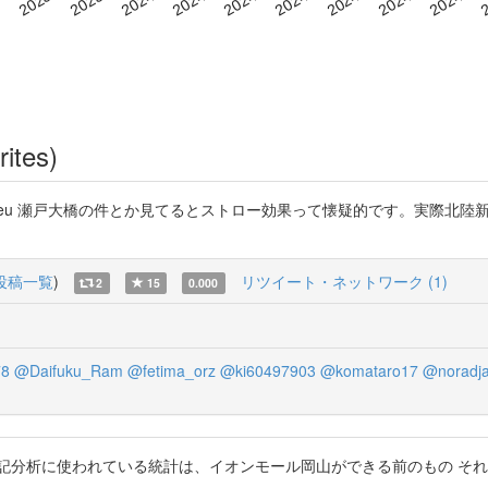
rites)
://t.co/gmncPE9Ieu 瀬戸大橋の件とか見てるとストロー効果って懐疑的
投稿一覧
)
リツイート・ネットワーク (1)
2
15
0.000
78
@Daifuku_Ram
@fetima_orz
@ki60497903
@komataro17
@noradj
記分析に使われている統計は、イオンモール岡山ができる前のもの そ