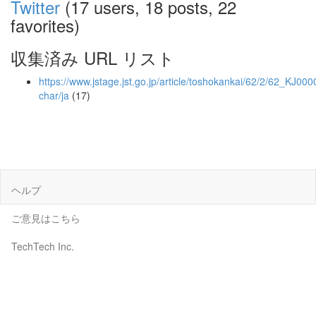
Twitter
(17 users, 18 posts, 22
favorites)
収集済み URL リスト
https://www.jstage.jst.go.jp/article/toshokankai/62/2/62_KJ00
char/ja
(17)
ヘルプ
ご意見はこちら
TechTech Inc.