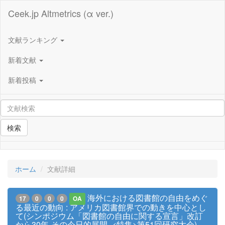
Ceek.jp Altmetrics (α ver.)
文献ランキング
新着文献
新着投稿
検索
ホーム
文献詳細
海外における図書館の自由をめぐ
17
0
0
0
OA
る最近の動向 : アメリカ図書館界での動きを中心とし
て(シンポジウム「図書館の自由に関する宣言」改訂
から30年-その今日的展開-,<特集>第51回研究大会)