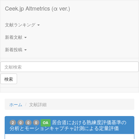
Ceek.jp Altmetrics (α ver.)
文献ランキング
新着文献
新着投稿
検索
ホーム
文献詳細
居合道における熟練度評価基準の
2
0
0
0
OA
分析とモーションキャプチャ計測による定量評価