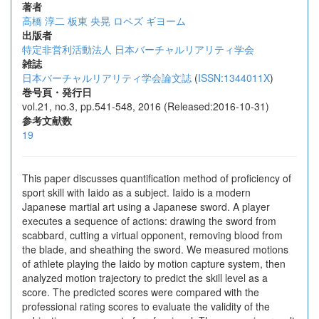
著者
高橋 淳二
板東 央晃
ロペズ ギヨーム
出版者
特定非営利活動法人 日本バーチャルリアリティ学会
雑誌
日本バーチャルリアリティ学会論文誌
(
ISSN:1344011X
)
巻号頁・発行日
vol.21, no.3, pp.541-548, 2016 (Released:2016-10-31)
参考文献数
19
This paper discusses quantification method of proficiency of
sport skill with Iaido as a subject. Iaido is a modern
Japanese martial art using a Japanese sword. A player
executes a sequence of actions: drawing the sword from
scabbard, cutting a virtual opponent, removing blood from
the blade, and sheathing the sword. We measured motions
of athlete playing the Iaido by motion capture system, then
analyzed motion trajectory to predict the skill level as a
score. The predicted scores were compared with the
professional rating scores to evaluate the validity of the