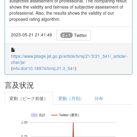
subjective assessment of professional. The comparing result
shows the validity and fairness of subjective assessment of
professional. Also, the results shows the validity of our
proposed rating algorithm.
2023-05-21 21:41:49
Twitter
2 + 1
https://www.jstage.jst.go.jp/article/tvrsj/21/3/21_541/_article/-
char/ja/
(
info:doi/10.18974/tvrsj.21.3_541
)
言及状況
変動（ピーク前後）
変動（月別）
分布
合計
Twitter (通常)
1.00
0.75