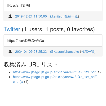
[Russian][文法]
2019-12-21 11:50:00
id:snijeg
(
投稿一覧
)
Twitter
(1 users, 1 posts, 0 favorites)
https://t.co/d0E8DvVhNa
2024-01-09 23:25:33
@Kasumichansuko
(
投稿一覧
)
収集済み URL リスト
https://www.jstage.jst.go.jp/article/yaar/47/0/47_12/_pdf
(1)
https://www.jstage.jst.go.jp/article/yaar/47/0/47_12/_pdf/-
char/ja
(1)