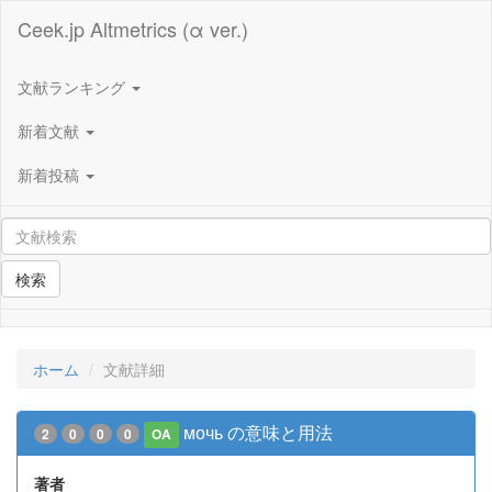
Ceek.jp Altmetrics (α ver.)
文献ランキング
新着文献
新着投稿
検索
ホーム
文献詳細
мочь の意味と用法
2
0
0
0
OA
著者