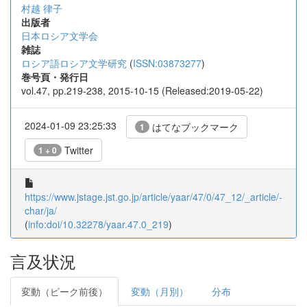
村越 律子
出版者
日本ロシア文学会
雑誌
ロシア語ロシア文学研究
(
ISSN:03873277
)
巻号頁・発行日
vol.47, pp.219-238, 2015-10-15 (Released:2019-05-22)
2024-01-09 23:25:33
はてなブックマーク
1
Twitter
1 + 0
https://www.jstage.jst.go.jp/article/yaar/47/0/47_12/_article/-
char/ja/
(
info:doi/10.32278/yaar.47.0_219
)
言及状況
変動（ピーク前後）
変動（月別）
分布