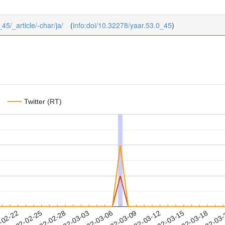
_45/_article/-char/ja/
(
info:doi/10.32278/yaar.53.0_45
)
Twitter (RT)
2022-03-15
2022-03-18
2022-03
-02-22
2
2022-02-25
2022-02-28
2022-03-03
2022-03-06
2022-03-09
2022-03-12