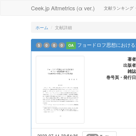
Ceek.jp Altmetrics (α ver.)
文献ランキング
ホーム
文献詳細
フョードロフ思想における
5
0
0
0
OA
著者
出版者
雑誌
巻号頁・発行日
2023-07-11 23:54:36