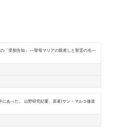
リコの「受胎告知」 ―聖母マリアの眼差しと聖霊の光―
の中にあった。 山野研究紀要、原著)サン・マルコ修道