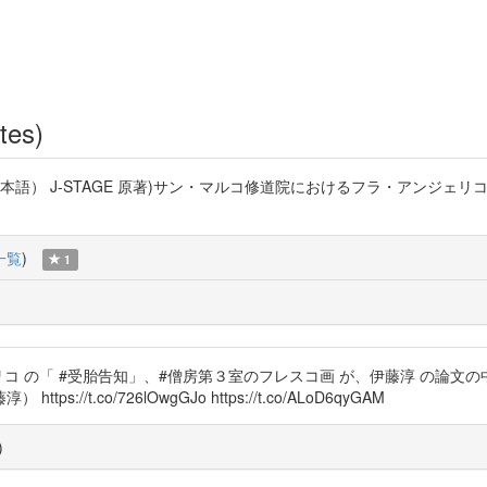
tes)
本語） J-STAGE 原著)サン・マルコ修道院におけるフラ・アンジェ
一覧
)
1
コ の「 #受胎告知」、#僧房第３室のフレスコ画 が、伊藤淳 の論文
t.co/726lOwgGJo https://t.co/ALoD6qyGAM
)