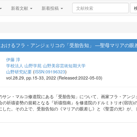
新着文献
新着投稿
におけるフラ・アンジェリコの「受胎告知」 ―聖母マリアの眼
伊藤 淳
学校法人 山野学苑 山野美容芸術短期大学
山野研究紀要
(
ISSN:09196323
)
vol.28.29, pp.15-33, 2022 (Released:2022-05-03)
のサン・マルコ修道院にある「受胎告知」について、画家フラ・アンジ
会の祈禱姿勢の規範となる『祈禱指南』を修道院のドルミトリオ(宿坊)
にした。その上で、受胎告知の《マリアの眼差し》と《聖霊の光》が、