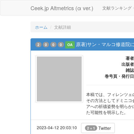
Ceek.jp Altmetrics (α ver.)
文献ランキング
ホーム
文献詳細
原著)サン・マルコ修道院
2
0
0
0
OA
著者
出版者
雑誌
巻号頁・発行日
本稿では、フィレンツェ
その方法としてドミニコ
アへの祈禱姿勢を明らか
た可能性を明示した。
2023-04-12 20:03:10
Twitter
2 + 1