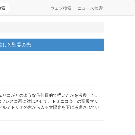
検索
ウェブ検索
ニュース検索
差しと聖霊の光―
ェリコがどのような信仰目的で描いたかを考察した。
のフレスコ画に対比させて、ドミニコ会士の聖母マリ
ドルミトリオの窓から入る太陽光を下に考慮されてい