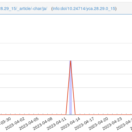
28.29_15/_article/-char/ja/
(
info:doi/10.24714/yca.28.29.0_15
)
2023-04-20
2023-04-23
2023-04
-03-30
2
2023-04-02
2023-04-05
2023-04-08
2023-04-11
2023-04-14
2023-04-17